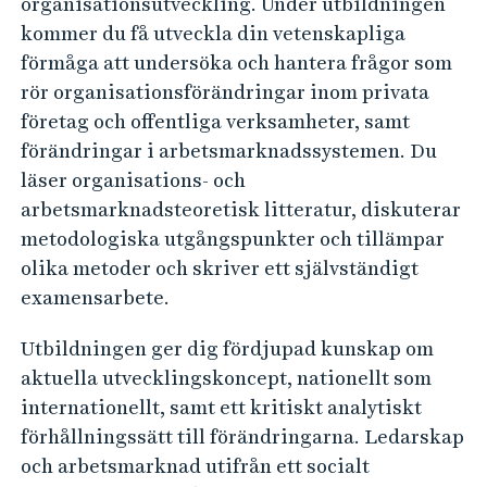
organisationsutveckling. Under utbildningen
H
kommer du få utveckla din vetenskapliga
förmåga att undersöka och hantera frågor som
B
rör organisationsförändringar inom privata
-
företag och offentliga verksamheter, samt
förändringar i arbetsmarknadssystemen. Du
6
läser organisations- och
2
arbetsmarknadsteoretisk litteratur, diskuterar
metodologiska utgångspunkter och tillämpar
0
olika metoder och skriver ett självständigt
1
examensarbete.
2
Utbildningen ger dig fördjupad kunskap om
aktuella utvecklingskoncept, nationellt som
internationellt, samt ett kritiskt analytiskt
förhållningssätt till förändringarna. Ledarskap
och arbetsmarknad utifrån ett socialt