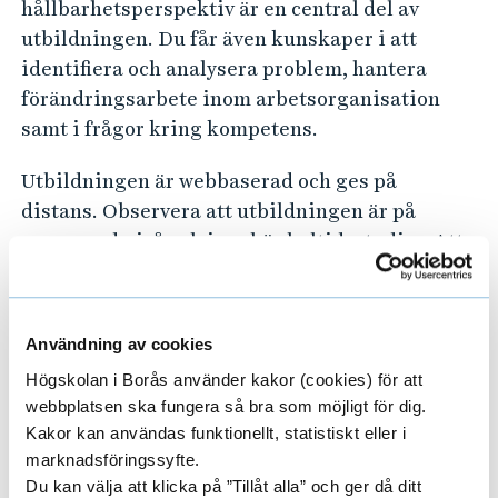
hållbarhetsperspektiv är en central del av
utbildningen. Du får även kunskaper i att
identifiera och analysera problem, hantera
förändringsarbete inom arbetsorganisation
samt i frågor kring kompetens.
Utbildningen är webbaserad och ges på
distans. Observera att utbildningen är på
avancerad nivå och innebär heltidsstudier. Att
arbeta parallellt med studierna kan därför
medföra att det blir svårt att hinna med alla
uppgifter och moment under utbildningen.
Användning av cookies
Högskolan i Borås använder kakor (cookies) för att
Utbildningen är ett samarbete mellan
webbplatsen ska fungera så bra som möjligt för dig.
Högskolan i Borås, Karlstad universitet och
Kakor kan användas funktionellt, statistiskt eller i
Göteborgs universitet.
marknadsföringssyfte.
Du kan välja att klicka på ”Tillåt alla” och ger då ditt
Fyra kurser ingår