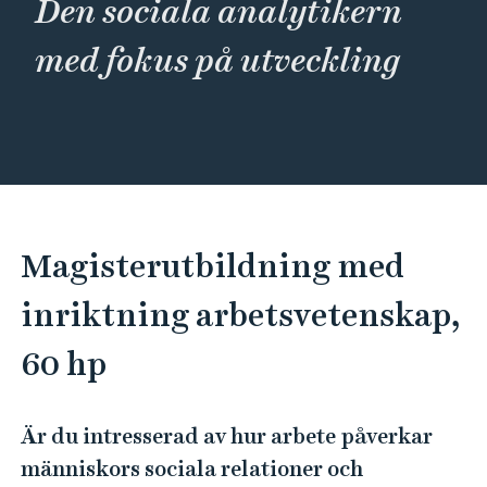
Den sociala analytikern
e
h
med fokus på utveckling
å
l
l
e
t
Magisterutbildning med
inriktning arbetsvetenskap,
60 hp
Är du intresserad av hur arbete påverkar
människors sociala relationer och