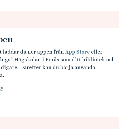
pen
t laddar du ner appen från
App Store
eller
tings" Högskolan i Borås som ditt bibliotek och
tidigare. Därefter kan du börja använda
a.