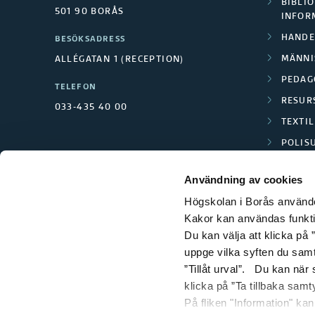
BIBLIO
501 90 BORÅS
INFOR
HANDE
BESÖKSADRESS
MÄNNI
ALLÉGATAN 1 (RECEPTION)
PEDAG
TELEFON
RESUR
033-435 40 00
TEXTI
POLIS
SCIENC
Användning av cookies
Högskolan i Borås använder
Kakor kan användas funktion
Du kan välja att klicka på ”
uppge vilka syften du samt
”Tillåt urval”. Du kan när
klicka på ”Ta tillbaka samt
På fliken "Information" ka