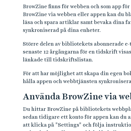
e
BrowZine finns för webben och som app för
h
BrowZine via webben eller appen kan du bläd
å
läsa och spara artiklar samt bevaka dina fav
l
synkroniserad på dina enheter.
l
e
Större delen av bibliotekets abonnerade e-t
t
senaste 12 årgångarna för en tidskrift visa
länkade till tidskriftslistan.
För att har möjlighet att skapa din egen bo
hålla appen och webbtjänsten synkronisera
Använda BrowZine via w
Du hittar BrowZine på bibliotekets webbpla
sedan tidigare ett konto för appen kan du 
att klicka på "Settings" och följa instruk