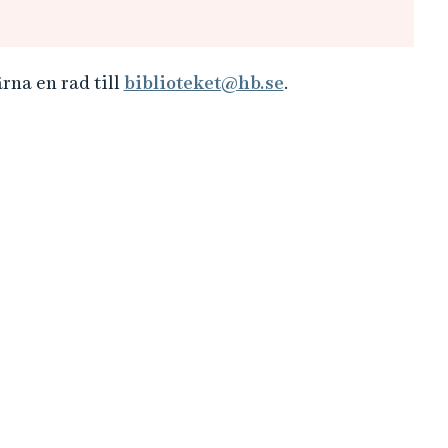
na en rad till
biblioteket@hb.se
.