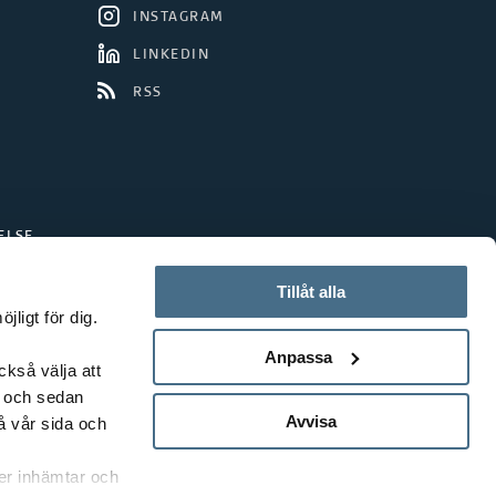
INSTAGRAM
LINKEDIN
RSS
ELSE
Tillåt alla
ligt för dig.
Anpassa
ckså välja att
t och sedan
Avvisa
å vår sida och
rer inhämtar och