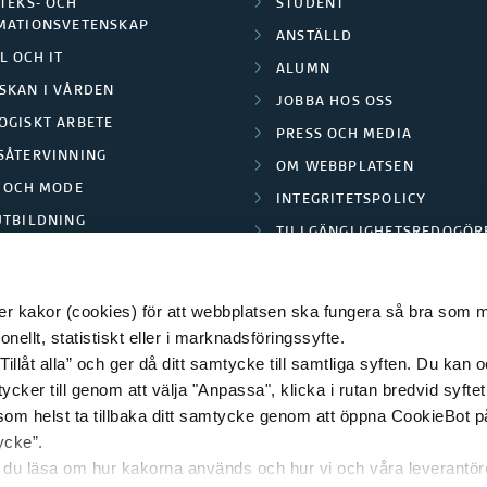
TEKS- OCH
STUDENT
MATIONSVETENSKAP
ANSTÄLLD
L OCH IT
ALUMN
SKAN I VÅRDEN
JOBBA HOS OSS
OGISKT ARBETE
PRESS OCH MEDIA
SÅTERVINNING
OM WEBBPLATSEN
L OCH MODE
INTEGRITETSPOLICY
UTBILDNING
TILLGÄNGLIGHETSREDOGÖR
E PARK BORÅS
 kakor (cookies) för att webbplatsen ska fungera så bra som möj
ellt, statistiskt eller i marknadsföringssyfte.
Tillåt alla” och ger då ditt samtycke till samtliga syften. Du kan o
© 2026 HÖGSKOLAN I BORÅS
ycker till genom att välja "Anpassa", klicka i rutan bredvid syfte
 som helst ta tillbaka ditt samtycke genom att öppna CookieBot p
ycke”.
n du läsa om hur kakorna används och hur vi och våra leverantö