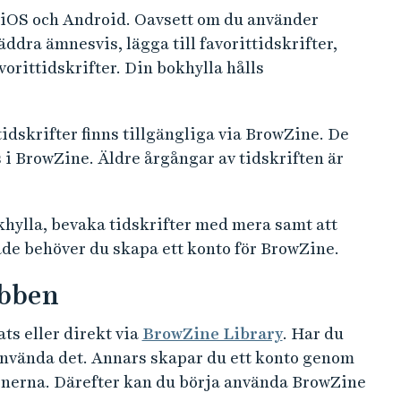
 iOS och Android. Oavsett om du använder
dra ämnesvis, lägga till favorittidskrifter,
orittidskrifter. Din bokhylla hålls
idskrifter finns tillgängliga via BrowZine. De
s i BrowZine. Äldre årgångar av tidskriften är
khylla, bevaka tidskrifter med mera samt att
de behöver du skapa ett konto för BrowZine.
ebben
ts eller direkt via
BrowZine Library
. Har du
använda det. Annars skapar du ett konto genom
tionerna. Därefter kan du börja använda BrowZine