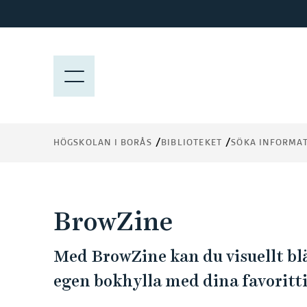
H
o
p
p
M
a
E
t
N
i
Y
l
HÖGSKOLAN I BORÅS
BIBLIOTEKET
SÖKA INFORMA
l
h
u
v
BrowZine
u
d
Med BrowZine kan du visuellt blä
i
n
egen bokhylla med dina favoritti
n