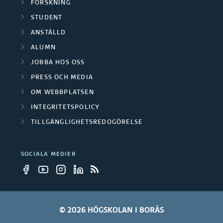
i
FORSKNING
h
e
STUDENT
p
r
ANSTÄLLD
,
,
ALUMN
k
k
JOBBA HOS OSS
v
v
PRESS OCH MEDIA
a
a
r
OM WEBBPLATSEN
r
t
INTEGRITETSPOLICY
t
s
s
TILLGÄNGLIGHETSREDOGÖRELSE
f
f
a
a
SOCIALA MEDIER
r
r
t
t
.
.
© 2026 HÖGSKOLAN I BORÅS