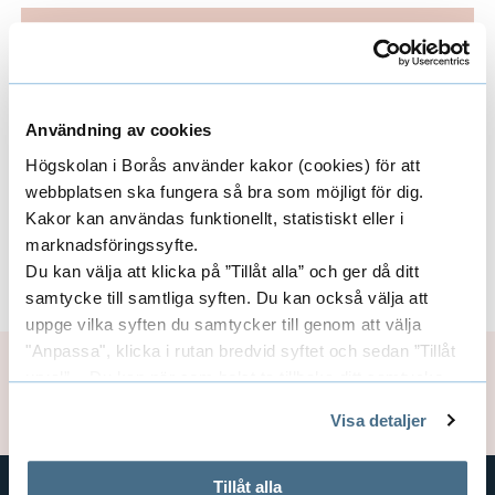
G
r
Grundkurs för
S
u
t
skolbibliotekarier,
n
ä
kvartsfart.
d
n
Användning av cookies
k
g
Högskolan i Borås använder kakor (cookies) för att
u
G
webbplatsen ska fungera så bra som möjligt för dig.
Missa inte våra andra fristående kurser med
r
r
Kakor kan användas funktionellt, statistiskt eller i
inriktning mot skolbibliotek,
s
marknadsföringssyfte.
u
läs mer under utbildning.
f
Du kan välja att klicka på ”Tillåt alla” och ger då ditt
n
samtycke till samtliga syften. Du kan också välja att
ö
d
uppge vilka syften du samtycker till genom att välja
r
k
"Anpassa", klicka i rutan bredvid syftet och sedan ”Tillåt
s
u
Sidansvarig:
Malin Utter
urval”. Du kan när som helst ta tillbaka ditt samtycke
k
r
Uppdaterad: 2026-02-26
genom att öppna CookieBot på vår sida och klicka på ”Ta
o
Visa detaljer
s
tillbaka samtycke”.
l
f
På fliken "Information" kan du läsa om hur kakorna
b
används och hur vi och våra leverantörer inhämtar och
ö
Tillåt alla