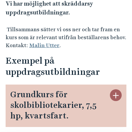
e
Vi har möjlighet att skräddarsy
h
uppdragsutbildningar.
å
l
Tillsammans sätter vi oss ner och tar fram en
l
kurs som är relevant utifrån beställarens behov.
e
Kontakt:
Malin Utter
.
t
Exempel på
uppdragsutbildningar
Grundkurs för
S
t
skolbibliotekarier, 7,5
ä
hp, kvartsfart.
n
g