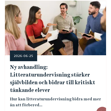
e
h
å
l
l
e
t
2026-06-25
Ny avhandling:
Litteraturundervisning stärker
självbilden och bidrar till kritiskt
tänkande elever
Hur kan litteraturundervisning bidra med mer
än att förbered...