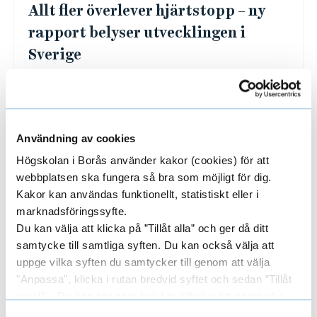
Allt fler överlever hjärtstopp – ny
rapport belyser utvecklingen i
Sverige
Var femte timme räddas en människa till livet
med hjälp av hjärt-lungräddning i Sverige.
Sedan 1990-talet har överlevnad...
Användning av cookies
Högskolan i Borås använder kakor (cookies) för att
webbplatsen ska fungera så bra som möjligt för dig.
Kakor kan användas funktionellt, statistiskt eller i
marknadsföringssyfte.
Du kan välja att klicka på ”Tillåt alla” och ger då ditt
samtycke till samtliga syften. Du kan också välja att
uppge vilka syften du samtycker till genom att välja
"Anpassa", klicka i rutan bredvid syftet och sedan ”Tillåt
urval”. Du kan när som helst ta tillbaka ditt samtycke
genom att öppna CookieBot på vår sida och klicka på ”Ta