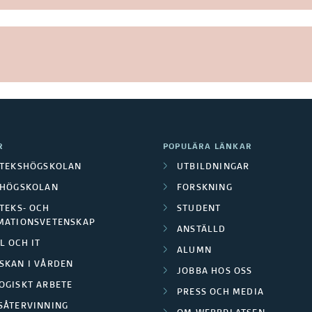
R
POPULÄRA LÄNKAR
OTEKSHÖGSKOLAN
UTBILDNINGAR
LHÖGSKOLAN
FORSKNING
TEKS- OCH
STUDENT
MATIONSVETENSKAP
ANSTÄLLD
L OCH IT
ALUMN
SKAN I VÅRDEN
JOBBA HOS OSS
OGISKT ARBETE
PRESS OCH MEDIA
SÅTERVINNING