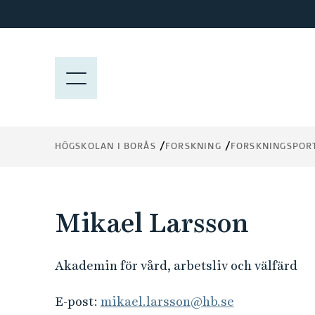
H
o
p
p
M
a
E
t
N
i
Y
l
HÖGSKOLAN I BORÅS
FORSKNING
FORSKNINGSPOR
l
h
u
v
Mikael Larsson
u
d
i
Akademin för vård, arbetsliv och välfärd
n
n
E-post:
mikael.larsson@hb.se