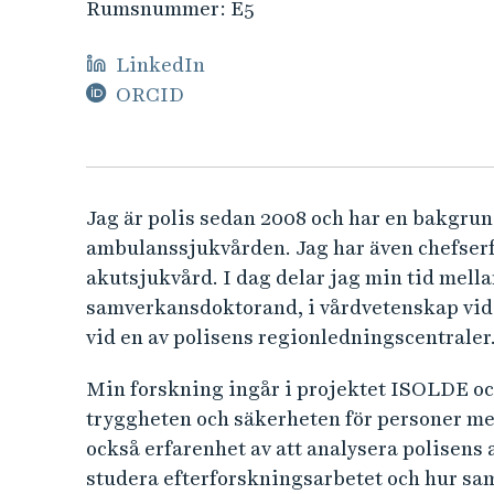
e
Rumsnummer:
E5
h
å
LinkedIn
l
ORCID
l
e
t
Jag är polis sedan 2008 och har en bakgru
ambulanssjukvården. Jag har även chefser
akutsjukvård. I dag delar jag min tid mell
samverkansdoktorand, i vårdvetenskap vid 
vid en av polisens regionledningscentraler
Min forskning ingår i projektet ISOLDE och
tryggheten och säkerheten för personer me
också erfarenhet av att analysera polisens
studera efterforskningsarbetet och hur sa