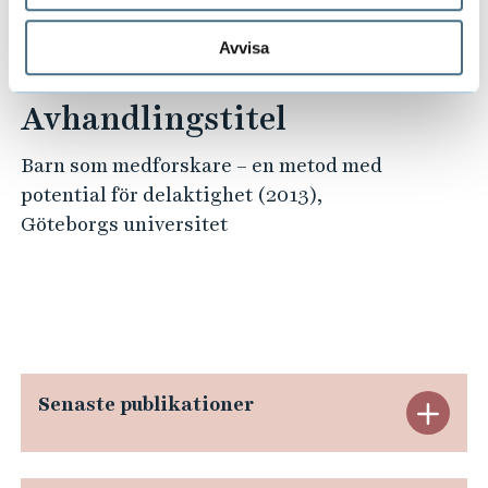
Till forskarens publikationer i DiVA
Avvisa
(Digitala Vetenskapliga Arkivet)
Avhandlingstitel
Barn som medforskare – en metod med
potential för delaktighet (2013),
Göteborgs universitet
Senaste publikationer
E
x