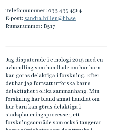
e
h
Telefonnummer:
033-435 4564
å
E-post:
sandra.hillen@hb.se
l
Rumsnummer:
B517
l
e
t
Jag disputerade i etnologi 2013 med en
avhandling som handlade om hur barn
kan göras delaktiga i forskning. Efter
det har jag fortsatt utforska barns
delaktighet i olika sammanhang. Min
forskning har bland annat handlat om
hur barn kan göras delaktiga i
stadsplaneringsprocesser, ett
forskningsområde som också tangerar