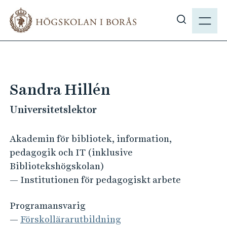
H
M
o
E
V
p
N
i
p
Y
s
a
a
t
s
i
Sandra Hillén
ö
l
k
Universitetslektor
l
p
h
å
u
Akademin för bibliotek, information,
h
v
pedagogik och IT (inklusive
b
u
Bibliotekshögskolan)
.
d
— Institutionen för pedagogiskt arbete
s
i
e
n
Programansvarig
n
—
Förskollärarutbildning