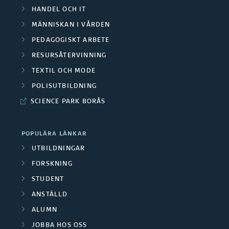
s
e
s
HANDEL OCH IT
O
t
r
MÄNNISKAN I VÅRDEN
l
m
e
PEDAGOGISKT ARBETE
a
u
RESURSÅTERVINNING
r
p
F
t
TEXTIL OCH MODE
å
u
o
POLISUTBILDNING
a
d
b
SCIENCE PARK BORÅS
r
d
e
l
s
e
POPULÄRA LÄNKAR
n
i
k
UTBILDNINGAR
f
k
FORSKNING
a
o
STUDENT
a
r
r
ANSTÄLLD
t
g
ALUMN
s
i
JOBBA HOS OSS