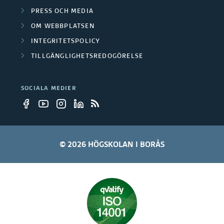
r
k
PRESS OCH MEDIA
o
u
n
OM WEBBPLATSEN
n
p
INTEGRITETSPOLICY
i
e
TILLGÄNGLIGHETSREDOGÖRELSE
p
n
r
e
g
SOCIALA MEDIER
r
s
p
r
© 2026 HÖGSKOLAN I BORÅS
o
j
e