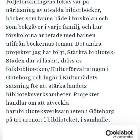
Följeforskningens fokus var på
närläsning av utvalda bilderböcker,
böcker som fanns både i förskolan och
som bokgåvor i varje familj, och hur
förskolorna arbetade med barnen
utifrån böckernas teman. Det andra
projektet jag har följt, Stärkta bibliotek-
Staden där vi läser!
,
drivs av
folkbiblioteken/Kulturförvaltningen i
Göteborg och ingår i Kulturrådets
satsning för att stärka landets
biblioteksverksamheter. Projektet
handlar om att utveckla
barnbiblioteksverksamheten i Göteborg
på tre arenor: i biblioteket, i samhället
och digitalt. Utgångspunkter är ett
familjecentrerat arbetssätt och stadens