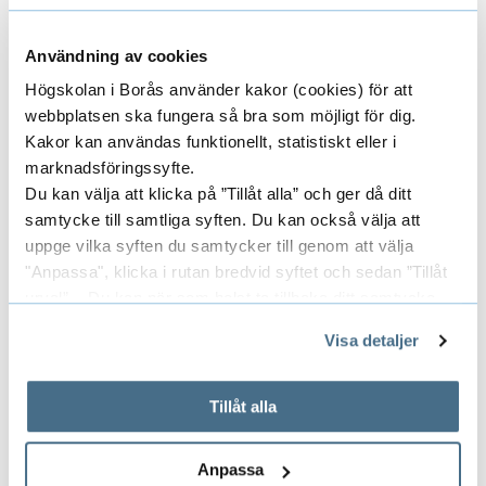
pågående jämlikhetsarbete. Några
teman har kommit att bli framträdande i
Användning av cookies
följeforskningen. Dessa är hållbara
Högskolan i Borås använder kakor (cookies) för att
läsfrämjande praktiker, samverkan,
webbplatsen ska fungera så bra som möjligt för dig.
fortbildningar/utbildningar samt
Kakor kan användas funktionellt, statistiskt eller i
praktiker kring bokgåvor.
marknadsföringssyfte.
Du kan välja att klicka på ”Tillåt alla” och ger då ditt
Jag har arbetet vid Högskolan i Borås
samtycke till samtliga syften. Du kan också välja att
och förskollärarutbildningen sedan
uppge vilka syften du samtycker till genom att välja
2019.
"Anpassa", klicka i rutan bredvid syftet och sedan ”Tillåt
urval”. Du kan när som helst ta tillbaka ditt samtycke
Jag är medlem i nätverket
genom att öppna CookieBot på vår sida och klicka på ”Ta
Visa detaljer
tillbaka samtycke”.
Barnkulturforskning i Göteborg, BiG,
På fliken "Information" kan du läsa om hur kakorna
och är verksam vid Centrum för
används och hur vi och våra leverantörer inhämtar och
Tillåt alla
konsumtionsforskning, CFK, vid
behandlar personuppgifter.
Göteborgs universitet.
Anpassa