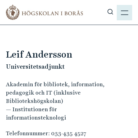
H
M
o
E
V
p
N
i
p
Y
s
a
a
t
s
i
Leif Andersson
ö
l
k
Universitetsadjunkt
l
p
h
å
u
Akademin för bibliotek, information,
h
v
pedagogik och IT (inklusive
b
u
Bibliotekshögskolan)
.
d
— Institutionen för
s
i
informationsteknologi
e
n
n
Telefonnummer:
033-435 4527