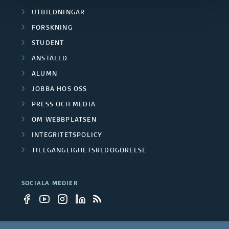
a
k
UTBILDNINGAR
d
FORSKNING
a
e
STUDENT
r
ANSTÄLLD
f
g
ALUMN
o
JOBBA HOS OSS
r
r
PRESS OCH MEDIA
u
OM WEBBPLATSEN
s
p
INTEGRITETSPOLICY
k
TILLGÄNGLIGHETSREDOGÖRELSE
p
n
e
SOCIALA MEDIER
i
r
n
g