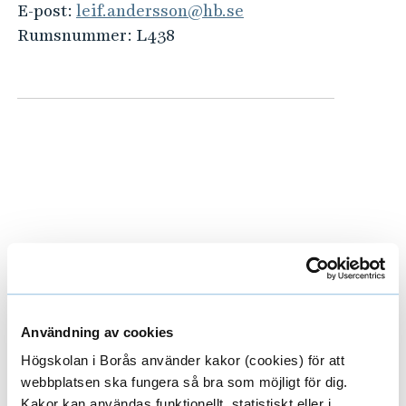
e
E-post:
leif.andersson@hb.se
h
Rumsnummer:
L438
å
l
l
e
t
Avslutade forskningsprojekt
E
x
Användning av cookies
p
Forskargrupper
E
Högskolan i Borås använder kakor (cookies) för att
a
webbplatsen ska fungera så bra som möjligt för dig.
x
Kakor kan användas funktionellt, statistiskt eller i