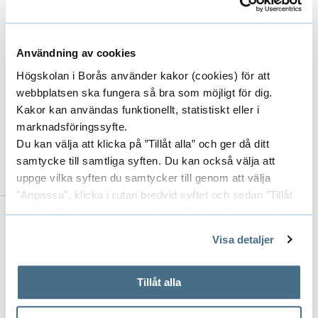
Adrien Skrop, Department of
Computer Science, University of
Pannonia (dissertation opponent,
Användning av cookies
2007)
Högskolan i Borås använder kakor (cookies) för att
Júlia Góth, Department of Computer
webbplatsen ska fungera så bra som möjligt för dig.
Kakor kan användas funktionellt, statistiskt eller i
Science, University of Pannonia
marknadsföringssyfte.
(dissertation opponent, 2005)
Du kan välja att klicka på ”Tillåt alla” och ger då ditt
samtycke till samtliga syften. Du kan också välja att
uppge vilka syften du samtycker till genom att välja
"Anpassa", klicka i rutan bredvid syftet och sedan ”Tillåt
urval”. Du kan när som helst ta tillbaka ditt samtycke
Till forskarens publikationer i DiVA
genom att öppna CookieBot på vår sida och klicka på ”Ta
Visa detaljer
tillbaka samtycke”.
(Digitala Vetenskapliga Arkivet)
På fliken "Information" kan du läsa om hur kakorna
används och hur vi och våra leverantörer inhämtar och
Tillåt alla
behandlar personuppgifter.