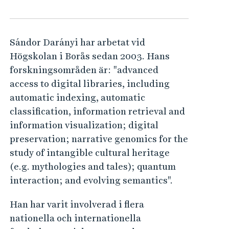
e
h
å
l
Sándor Darányi har arbetat vid
l
Högskolan i Borås sedan 2003. Hans
e
forskningsområden är: "advanced
t
access to digital libraries, including
automatic indexing, automatic
classification, information retrieval and
information visualization; digital
preservation; narrative genomics for the
study of intangible cultural heritage
(e.g. mythologies and tales); quantum
interaction; and evolving semantics".
Han har varit involverad i flera
nationella och internationella