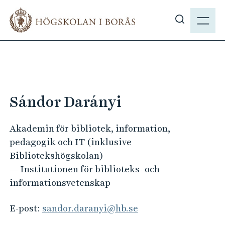
H
M
o
E
V
p
N
i
p
Y
s
a
a
t
s
i
ö
l
Sándor Darányi
k
l
p
h
Akademin för bibliotek, information,
å
u
pedagogik och IT (inklusive
h
v
Bibliotekshögskolan)
b
u
— Institutionen för biblioteks- och
.
d
informationsvetenskap
s
i
e
n
E-post:
sandor.daranyi@hb.se
n