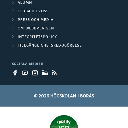
g
ALUMN
s
JOBBA HOS OSS
r
k
PRESS OCH MEDIA
u
n
OM WEBBPLATSEN
p
INTEGRITETSPOLICY
i
TILLGÄNGLIGHETSREDOGÖRELSE
p
n
e
g
SOCIALA MEDIER
r
s
p
r
© 2026 HÖGSKOLAN I BORÅS
o
j