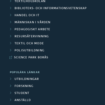
r
TEXTILHÖGSKOLAN
d
v
BIBLIOTEKS- OCH INFORMATIONSVETENSKAP
a
e
s
HANDEL OCH IT
O
r
MÄNNISKAN I VÅRDEN
l
m
PEDAGOGISKT ARBETE
a
u
RESURSÅTERVINNING
r
F
t
TEXTIL OCH MODE
å
o
POLISUTBILDNING
a
d
SCIENCE PARK BORÅS
r
d
e
s
e
POPULÄRA LÄNKAR
n
k
UTBILDNINGAR
f
FORSKNING
a
o
STUDENT
r
r
ANSTÄLLD