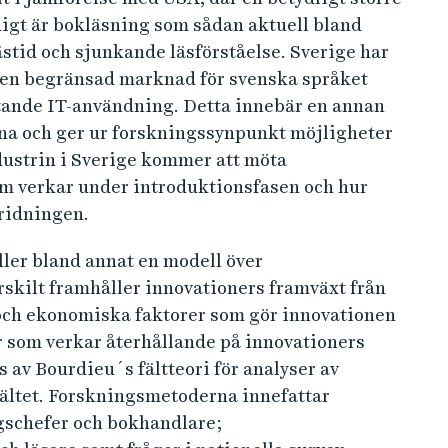
igt är bokläsning som sådan aktuell bland
tid och sjunkande läsförståelse. Sverige har
d en begränsad marknad för svenska språket
ande IT-användning. Detta innebär en annan
rna och ger ur forskningssynpunkt möjligheter
dustrin i Sverige kommer att möta
som verkar under introduktionsfasen och hur
pridningen.
ler bland annat en modell över
skilt framhåller innovationers framväxt från
 och ekonomiska faktorer som gör innovationen
er som verkar återhållande på innovationers
 av Bourdieu´s fältteori för analyser av
fältet. Forskningsmetoderna innefattar
agschefer och bokhandlare;