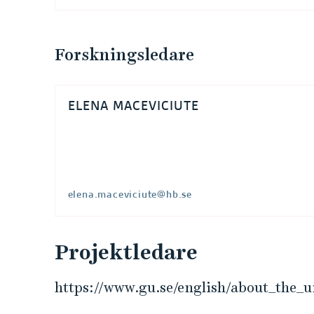
o
m
Forskningsledare
r
å
ELENA MACEVICIUTE
d
e
elena.maceviciute@hb.se
:
M
Projektledare
e
https://www.gu.se/english/about_the_
d