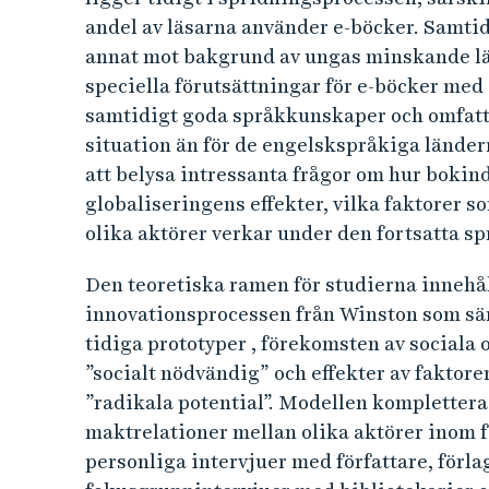
andel av läsarna använder e-böcker. Samtid
m
annat mot bakgrund av ungas minskande läs
v
speciella förutsättningar för e-böcker me
samtidigt goda språkkunskaper och omfatt
ä
situation än för de engelskspråkiga lände
att belysa intressanta frågor om hur bokin
x
globaliseringens effekter, vilka faktorer 
olika aktörer verkar under den fortsatta s
t
i
Den teoretiska ramen för studierna innehål
innovationsprocessen från Winston som sär
e
tidiga prototyper , förekomsten av sociala
”socialt nödvändig” och effekter av faktor
t
”radikala potential”. Modellen kompletteras
maktrelationer mellan olika aktörer inom 
t
personliga intervjuer med författare, förl