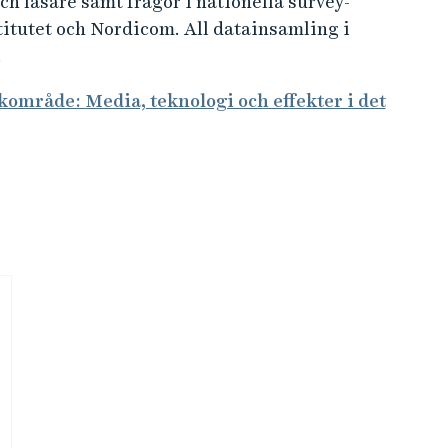
h läsare samt frågor i nationella survey-
tutet och Nordicom. All datainsamling i
.
åkområde: Media, teknologi och effekter i det