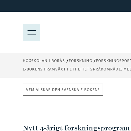
H
o
p
p
M
a
E
t
N
E-bokens framväxt i e
i
Y
l
litet språkområde:
HÖGSKOLAN I BORÅS
FORSKNING
FORSKNINGSPOR
l
E-BOKENS FRAMVÄXT I ETT LITET SPRÅKOMRÅDE: MED
h
Media, teknologi och
u
v
effekter i det digitala
VEM ÄLSKAR DEN SVENSKA E-BOKEN?
u
samhället
d
i
n
E
n
Nytt 4-årigt forskningsprogram 