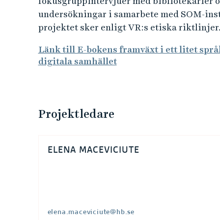
l
fokusgruppintervjuer med bibliotekarier oc
undersökningar i samarbete med SOM-insti
i
projektet sker enligt VR:s etiska riktlinjer
t
Länk till E-bokens framväxt i ett litet spr
digitala samhället
e
t
s
Projektledare
p
ELENA MACEVICIUTE
r
å
k
elena.maceviciute@hb.se