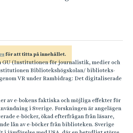
es
för att titta på innehållet.
GU (Institutionen för journalistik, medier och
titutionen Bibliotekshögskolan/ biblioteks-
 genom VR under Rambidrag: Det digitaliserade
r av e-bokens faktiska och möjliga effekter för
 användning i Sverige. Forskningen är angelägen
rade e-böcker, ökad efterfrågan från läsare,
nde lån av e-böcker från biblioteken. Sverige
lt i jämförelse med USA, där en betydligt större