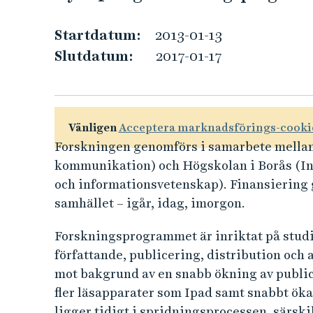
e
-
h
Startdatum:
2013-01-13
å
b
Slutdatum:
2017-01-17
l
l
o
e
k
t
Vänligen
Acceptera marknadsförings-cooki
e
Forskningen genomförs i samarbete mellan 
kommunikation) och Högskolan i Borås (Ins
n
och informationsvetenskap). Finansiering
samhället – igår, idag, imorgon.
s
Forskningsprogrammet är inriktat på studie
f
författande, publicering, distribution och
r
mot bakgrund av en snabb ökning av publice
fler läsapparater som Ipad samt snabbt öka
a
ligger tidigt i spridningsprocessen, särski