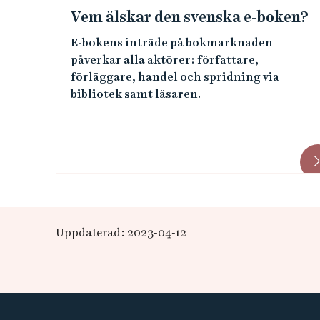
k
ä
Vem älskar den svenska e-boken?
t
n
E-bokens inträde på bokmarknaden
påverkar alla aktörer: författare,
e
k
förläggare, handel och spridning via
bibliotek samt läsaren.
r
a
i
r
d
e
t
Uppdaterad: 2023-04-12
d
i