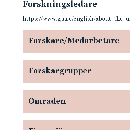
Forskningsledare
i
https://www.gu.se/english/about_the_
a
,
Forskare/Medarbetare
t
e
Forskargrupper
k
n
Områden
o
l
o