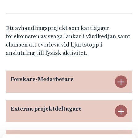
t
e
h
o
å
p
l
Ett avhandlingsprojekt som kartlägger
p
l
förekomsten av svaga länkar i vårdkedjan samt
v
e
chansen att överleva vid hjärtstopp i
i
t
anslutning till fysisk aktivitet.
d
f
y
Forskare/Medarbetare
E
s
i
x
s
p
Externa projektdeltagare
E
k
a
a
x
k
n
p