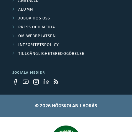
ANSTÄLLD
l
l
ALUMN
e
t
d
JOBBA HOS OSS
a
PRESS OCH MEDIA
n
OM WEBBPLATSEN
g
i
INTEGRITETSPOLICY
a
n
TILLGÄNGLIGHETSREDOGÖRELSE
r
g
SOCIALA MEDIER
e
a
r
© 2026 HÖGSKOLAN I BORÅS