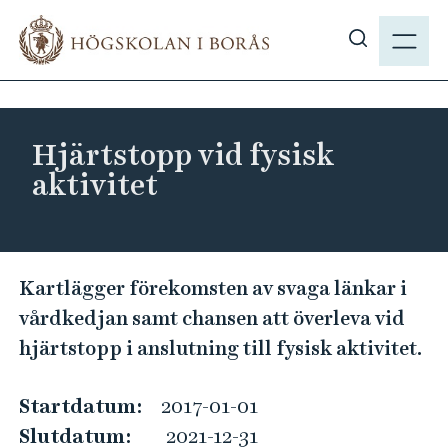
H
M
o
E
V
p
N
i
p
Y
s
a
a
t
Hjärtstopp vid fysisk
s
i
aktivitet
ö
l
k
l
p
h
å
u
H
Kartlägger förekomsten av svaga länkar i
h
v
j
b
vårdkedjan samt chansen att överleva vid
u
ä
.
hjärtstopp i anslutning till fysisk aktivitet.
d
r
s
i
t
e
n
Startdatum:
2017-01-01
s
n
Slutdatum:
2021-12-31