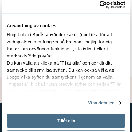
Forskargrupper
t
E
d
a
i
x
e
v
n
p
Användning av cookies
i
r
Områden
E
d
Högskolan i Borås använder kakor (cookies) för att
t
a
a
x
webbplatsen ska fungera så bra som möjligt för dig.
e
e
n
Kakor kan användas funktionellt, statistiskt eller i
F
p
t
r
marknadsföringssyfte.
Centrumbildningar
E
d
o
Du kan välja att klicka på ”Tillåt alla” och ger då ditt
a
a
x
samtycke till samtliga syften. Du kan också välja att
e
r
n
uppge vilka syften du samtycker till genom att välja
E
p
r
"Anpassa", klicka i rutan bredvid syftet och sedan ”Tillåt
s
Uppdaterad: 2023-04-19
d
x
urval”. Du kan när som helst ta tillbaka ditt samtycke
a
a
k
genom att öppna CookieBot på vår sida och klicka på ”Ta
e
t
Visa detaljer
n
tillbaka samtycke”.
F
a
r
På fliken "Information" kan du läsa om hur kakorna
e
d
o
används och hur vi och våra leverantörer inhämtar och
Tillåt alla
r
GENVÄGAR
a
r
behandlar personuppgifter.
e
r
BIBLIOTEKSHÖGSKOLAN