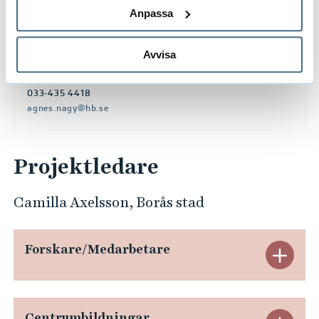
Anpassa
AGNES NAGY
DOCENT
PROFESSOR
Avvisa
033-435 4418
agnes.nagy@hb.se
Projektledare
Camilla Axelsson, Borås stad
Forskare/Medarbetare
E
x
p
Centrumbildningar