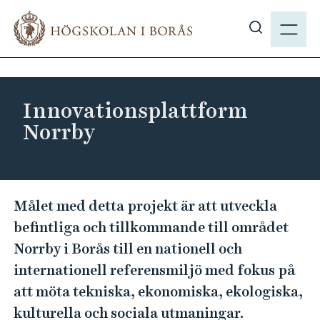
H
M
o
E
V
p
N
i
p
Y
s
a
a
t
Innovationsplattform
s
i
Norrby
ö
l
k
l
p
h
å
u
I
Målet med detta projekt är att utveckla
h
v
n
b
befintliga och tillkommande till området
u
n
.
Norrby i Borås till en nationell och
d
o
s
i
internationell referensmiljö med fokus på
v
e
n
att möta tekniska, ekonomiska, ekologiska,
a
n
kulturella och sociala utmaningar.