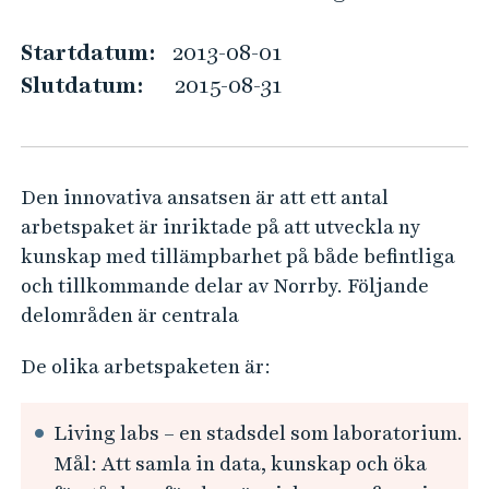
t
e
h
i
Startdatum:
2013-08-01
å
o
Slutdatum:
2015-08-31
l
n
l
s
e
p
t
Den innovativa ansatsen är att ett antal
l
arbetspaket är inriktade på att utveckla ny
a
kunskap med tillämpbarhet på både befintliga
t
och tillkommande delar av Norrby. Följande
t
delområden är centrala
f
o
De olika arbetspaketen är:
r
m
Living labs – en stadsdel som laboratorium.
N
Mål: Att samla in data, kunskap och öka