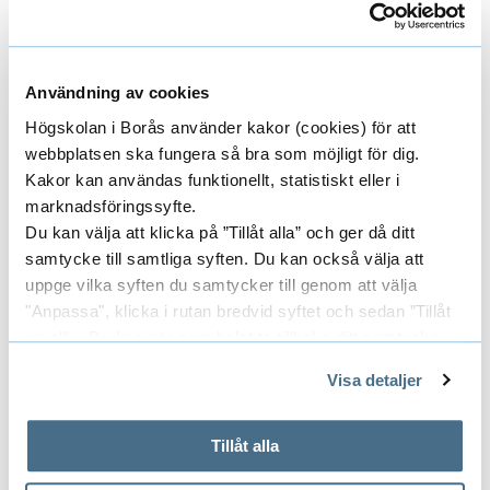
energianvändning över tid som är
intressant.
Användning av cookies
Partnerskap för hållbar stadsutveckling i Borås
Högskolan i Borås använder kakor (cookies) för att
är en etablerad plattform för forskning och
webbplatsen ska fungera så bra som möjligt för dig.
utbildning, innovation och kommersialisering
Kakor kan användas funktionellt, statistiskt eller i
marknadsföringssyfte.
samt konkret stadsförnyelse. Kärnan i
Du kan välja att klicka på ”Tillåt alla” och ger då ditt
partnerskapet utgörs av fyra aktörer: Borås
samtycke till samtliga syften. Du kan också välja att
Stad, Borås energi och miljö, SP Sveriges
uppge vilka syften du samtycker till genom att välja
tekniska forskningsinstitut samt Högskolan i
"Anpassa", klicka i rutan bredvid syftet och sedan ”Tillåt
Borås.
urval”. Du kan när som helst ta tillbaka ditt samtycke
genom att öppna CookieBot på vår sida och klicka på ”Ta
Visa detaljer
tillbaka samtycke”.
På fliken "Information" kan du läsa om hur kakorna
Forskningsledare
används och hur vi och våra leverantörer inhämtar och
Tillåt alla
behandlar personuppgifter.