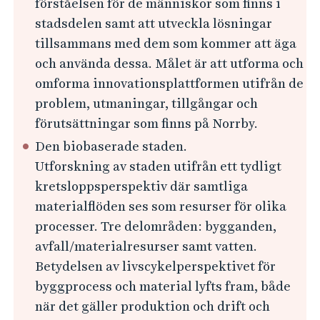
o
förståelsen för de människor som finns i
stadsdelen samt att utveckla lösningar
r
tillsammans med dem som kommer att äga
r
och använda dessa. Målet är att utforma och
b
omforma innovationsplattformen utifrån de
y
problem, utmaningar, tillgångar och
förutsättningar som finns på Norrby.
Den biobaserade staden.
Utforskning av staden utifrån ett tydligt
kretsloppsperspektiv där samtliga
materialflöden ses som resurser för olika
processer. Tre delområden: bygganden,
avfall/materialresurser samt vatten.
Betydelsen av livscykelperspektivet för
byggprocess och material lyfts fram, både
när det gäller produktion och drift och