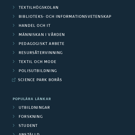
F
a
r
TEXTILHÖGSKOLAN
t
i
BIBLIOTEKS- OCH INFORMATIONSVETENSKAP
r
a
r
HANDEL OCH IT
n
e
S
u
MÄNNISKAN I VÅRDEN
a
/
a
PEDAGOGISKT ARBETE
m
n
RESURSÅTERVINNING
M
m
b
TEXTIL OCH MODE
s
e
a
i
POLISUTBILDNING
i
d
r
SCIENCE PARK BORÅS
l
ä
a
b
d
r
POPULÄRA LÄNKAR
r
e
n
UTBILDNINGAR
e
b
t
FORSKNING
i
r
e
STUDENT
s
n
ANSTÄLLD