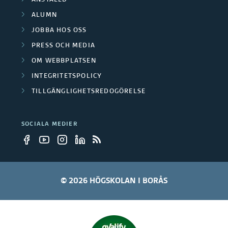
t
p
g
ALUMN
a
a
JOBBA HOS OSS
a
r
PRESS OCH MEDIA
r
r
OM WEBBPLATSEN
e
t
INTEGRITETSPOLICY
n
TILLGÄNGLIGHETSREDOGÖRELSE
e
SOCIALA MEDIER
r
© 2026 HÖGSKOLAN I BORÅS