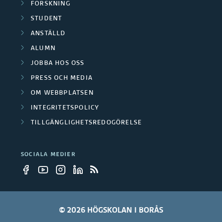
d
b
FORSKNING
e
a
e
STUDENT
i
r
r
ANSTÄLLD
l
l
ALUMN
e
t
d
JOBBA HOS OSS
a
PRESS OCH MEDIA
n
OM WEBBPLATSEN
g
i
INTEGRITETSPOLICY
a
n
TILLGÄNGLIGHETSREDOGÖRELSE
r
g
SOCIALA MEDIER
e
a
r
© 2026 HÖGSKOLAN I BORÅS