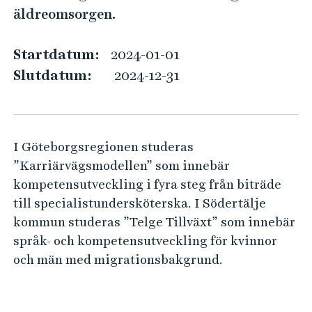
a
e
äldreomsorgen.
h
t
å
i
Startdatum:
2024-01-01
l
v
Slutdatum:
2024-12-31
l
a
e
i
t
d
I Göteborgsregionen studeras
é
”Karriärvägsmodellen” som innebär
e
kompetensutveckling i fyra steg från biträde
r
till specialistundersköterska. I Södertälje
f
kommun studeras ”Telge Tillväxt” som innebär
ö
språk- och kompetensutveckling för kvinnor
r
och män med migrationsbakgrund.
k
o