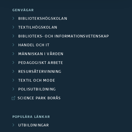
r
e
d
o
r
GENVÄGAR
a
r
e
r
BIBLIOTEKSHÖGSKOLAN
e
O
n
r
TEXTILHÖGSKOLAN
s
/
m
BIBLIOTEKS- OCH INFORMATIONSVETENSKAP
a
a
k
M
HANDEL OCH IT
r
p
C
a
MÄNNISKAN I VÅRDEN
e
å
r
e
PEDAGOGISKT ARBETE
r
d
d
RESURSÅTERVINNING
o
n
g
a
TEXTIL OCH MODE
e
j
t
r
POLISUTBILDNING
r
n
e
r
SCIENCE PARK BORÅS
u
b
k
u
p
e
POPULÄRA LÄNKAR
t
m
p
UTBILDNINGAR
t