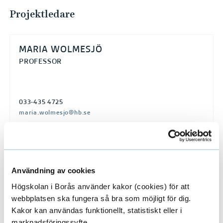
m
Projektledare
p
e
t
MARIA WOLMESJÖ
e
PROFESSOR
n
s
033-435 4725
f
maria.wolmesjo@hb.se
ö
r
s
Forskare/Medarbetare
E
ö
Användning av cookies
r
x
Högskolan i Borås använder kakor (cookies) för att
j
webbplatsen ska fungera så bra som möjligt för dig.
p
Externa projektdeltagare
E
Kakor kan användas funktionellt, statistiskt eller i
n
marknadsföringssyfte.