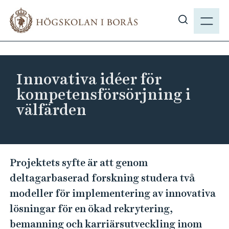
H
M
o
E
V
p
N
i
p
Y
s
a
a
t
Innovativa idéer för
s
i
kompetensförsörjning i
ö
l
välfärden
k
l
p
h
å
u
h
v
I
b
Projektets syfte är att genom
u
n
.
deltagarbaserad forskning studera två
d
n
s
i
modeller för implementering av innovativa
o
e
n
lösningar för en ökad rekrytering,
v
n
bemanning och karriärsutveckling inom