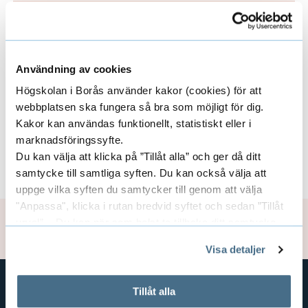
n
e
p
Forskargrupper
E
C
d
a
u
x
e
l
n
Användning av cookies
p
r
Centrumbildningar
t
E
Högskolan i Borås använder kakor (cookies) för att
d
a
u
webbplatsen ska fungera så bra som möjligt för dig.
a
x
e
Kakor kan användas funktionellt, statistiskt eller i
r
n
F
marknadsföringssyfte.
p
a
r
Finansiärer
E
Du kan välja att klicka på ”Tillåt alla” och ger då ditt
d
o
l
a
samtycke till samtliga syften. Du kan också välja att
a
x
e
S
uppge vilka syften du samtycker till genom att välja
r
n
E
"Anpassa", klicka i rutan bredvid syftet och sedan ”Tillåt
e
p
r
s
Uppdaterad: 2023-04-19
urval”. Du kan när som helst ta tillbaka ditt samtycke
d
c
x
a
genom att öppna CookieBot på vår sida och klicka på ”Ta
a
k
t
Visa detaljer
e
tillbaka samtycke”.
t
n
F
o
På fliken "Information" kan du läsa om hur kakorna
a
r
e
används och hur vi och våra leverantörer inhämtar och
r
Tillåt alla
d
o
r
behandlar personuppgifter.
GENVÄGAR