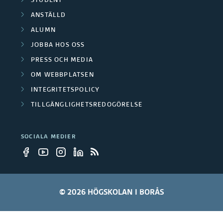
e
STUDENT
r
r
r
ANSTÄLLD
n
l
e
ALUMN
e
i
t
r
JOBBA HOS OSS
n
a
PRESS OCH MEDIA
OM WEBBPLATSEN
g
g
INTEGRITETSPOLICY
a
a
TILLGÄNGLIGHETSREDOGÖRELSE
r
r
SOCIALA MEDIER
e
© 2026 HÖGSKOLAN I BORÅS