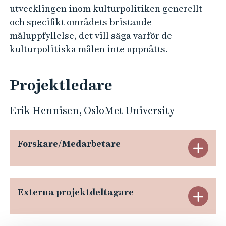
c
e
utvecklingen inom kulturpolitiken generellt
h
a
och specifikt områdets bristande
å
l
måluppfyllelse, det vill säga varför de
l
D
kulturpolitiska målen inte uppnåtts.
l
y
e
n
t
Projektledare
a
m
Erik Hennisen, OsloMet University
i
c
Forskare/Medarbetare
E
s
x
o
f
p
Externa projektdeltagare
E
t
a
h
x