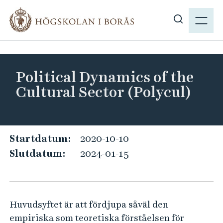
H
M
o
E
V
p
N
i
p
Y
s
a
a
t
Political Dynamics of the
s
i
Cultural Sector (Polycul)
ö
l
k
l
p
h
å
u
P
Startdatum:
2020-10-10
h
v
o
Slutdatum:
2024-01-15
b
u
l
.
d
i
s
i
t
e
n
Huvudsyftet är att fördjupa såväl den
i
n
empiriska som teoretiska förståelsen för