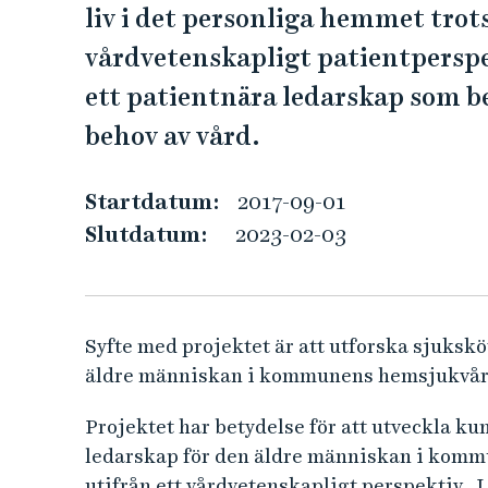
e
liv i det personliga hemmet trot
k
h
vårdvetenskapligt patientperspek
å
s
l
ett patientnära ledarskap som b
l
k
behov av vård.
e
t
ö
Startdatum:
2017-09-01
t
Slutdatum:
2023-02-03
e
r
Syfte med projektet är att utforska sjuksk
äldre människan i kommunens hemsjukvår
s
Projektet har betydelse för att utveckla k
k
ledarskap för den äldre människan i komm
utifrån ett vårdvetenskapligt perspektiv. I