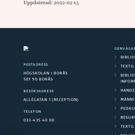
n
Uppdaterad: 2022-02-15
ä
r
a
GENVÄGA
l
BIBLI
POSTADRESS
TEXTI
e
HÖGSKOLAN I BORÅS
BIBLIO
501 90 BORÅS
INFOR
d
HANDE
BESÖKSADRESS
a
MÄNNI
ALLÉGATAN 1 (RECEPTION)
PEDAG
r
TELEFON
RESUR
033-435 40 00
s
TEXTI