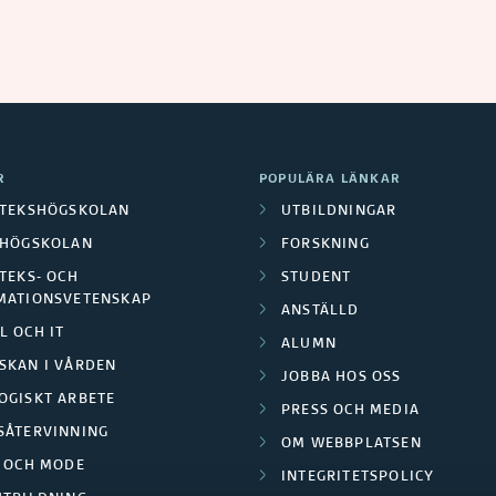
R
POPULÄRA LÄNKAR
OTEKSHÖGSKOLAN
UTBILDNINGAR
LHÖGSKOLAN
FORSKNING
TEKS- OCH
STUDENT
MATIONSVETENSKAP
ANSTÄLLD
L OCH IT
ALUMN
SKAN I VÅRDEN
JOBBA HOS OSS
OGISKT ARBETE
PRESS OCH MEDIA
SÅTERVINNING
OM WEBBPLATSEN
L OCH MODE
INTEGRITETSPOLICY