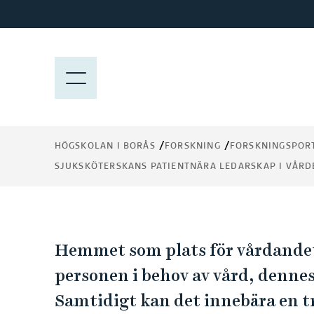
H
o
p
Sjuksköterskans
p
M
a
E
patientnära ledarska
t
N
i
Y
vården för den äldre
l
HÖGSKOLAN I BORÅS
FORSKNING
FORSKNINGSPOR
människan i kommu
l
SJUKSKÖTERSKANS PATIENTNÄRA LEDARSKAP I VÅR
h
hemsjukvård
u
v
u
S
d
Hemmet som plats för vårdandet 
i
j
personen i behov av vård, denne
n
Samtidigt kan det innebära en tr
n
u