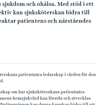
s sjukdom och ohälsa. Med stöd i ett
tiv kan sjuksköterskan bidra till
eaktar patientens och närståendes
öterskans patientnära ledarskap i vården för den
d.
unskap om hur sjuksköterskans patientnära
unens hemsjukvård kan förstås och utvecklas
 förlängningen kan denna kunskap bidra till ett