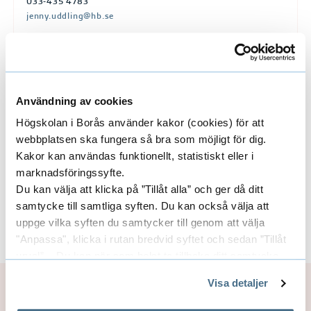
å
033-435 4783
jenny.uddling@hb.se
e
l
e
Forskare/Medarbetare
v
E
Användning av cookies
e
x
Högskolan i Borås använder kakor (cookies) för att
r
webbplatsen ska fungera så bra som möjligt för dig.
p
s
Forskargrupper
E
Kakor kan användas funktionellt, statistiskt eller i
m
a
marknadsföringssyfte.
x
o
Du kan välja att klicka på ”Tillåt alla” och ger då ditt
n
samtycke till samtliga syften. Du kan också välja att
p
d
Områden
E
uppge vilka syften du samtycker till genom att välja
d
e
a
"Anpassa", klicka i rutan bredvid syftet och sedan ”Tillåt
x
r
e
urval”. Du kan när som helst ta tillbaka ditt samtycke
n
s
genom att öppna CookieBot på vår sida och klicka på ”Ta
p
r
Visa detaljer
Uppdaterad: 2023-04-12
tillbaka samtycke”.
d
m
a
På fliken "Information" kan du läsa om hur kakorna
a