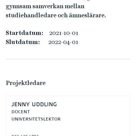
d
e
gynnsam samverkan mellan
h
i
studiehandledare och ämneslärare.
å
e
l
h
Startdatum:
2021-10-01
l
a
e
Slutdatum:
2022-04-01
n
t
d
l
e
d
Projektledare
n
i
JENNY UDDLING
n
DOCENT
g
UNIVERSITETSLEKTOR
p