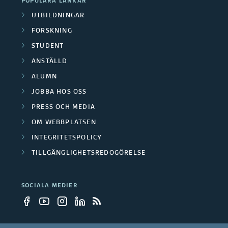
r
POPULÄRA LÄNKAR
m
n
d
UTBILDNINGAR
v
u
FORSKNING
e
a
p
STUDENT
r
r
ANSTÄLLD
p
k
b
ALUMN
a
e
JOBBA HOS OSS
n
e
r
PRESS OCH MEDIA
m
t
OM WEBBPLATSEN
e
a
INTEGRITETSPOLICY
l
TILLGÄNGLIGHETSREDOGÖRELSE
l
r
a
e
n
SOCIALA MEDIER
s
t