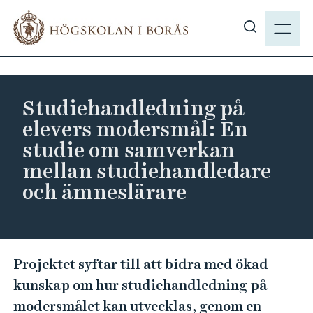
H
M
o
E
V
p
N
i
p
Y
s
a
a
t
Studiehandledning på
s
i
elevers modersmål: En
ö
l
studie om samverkan
k
l
mellan studiehandledare
p
h
å
och ämneslärare
u
h
v
b
u
.
d
S
s
i
Projektet syftar till att bidra med ökad
t
e
n
kunskap om hur studiehandledning på
u
n
modersmålet kan utvecklas, genom en