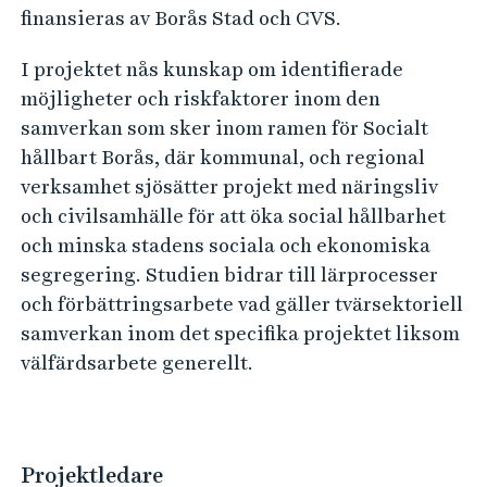
k
e
finansieras av Borås Stad och CVS.
h
t
å
o
I projektet nås kunskap om identifierade
l
möjligheter och riskfaktorer inom den
r
l
samverkan som sker inom ramen för Socialt
i
e
hållbart Borås, där kommunal, och regional
e
t
verksamhet sjösätter projekt med näringsliv
l
och civilsamhälle för att öka social hållbarhet
l
och minska stadens sociala och ekonomiska
s
segregering. Studien bidrar till lärprocesser
a
och förbättringsarbete vad gäller tvärsektoriell
m
samverkan inom det specifika projektet liksom
v
välfärdsarbete generellt.
e
r
k
Projektledare