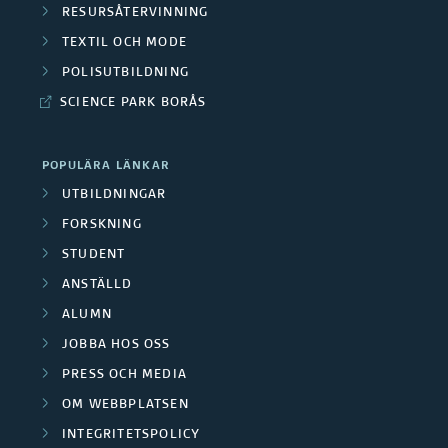
k
RESURSÅTERVINNING
n
e
TEXTIL OCH MODE
a
t
/
POLISUTBILDNING
r
r
SCIENCE PARK BORÅS
M
g
u
e
r
POPULÄRA LÄNKAR
m
d
UTBILDNINGAR
u
b
FORSKNING
a
p
STUDENT
i
r
ANSTÄLLD
p
l
b
ALUMN
e
d
JOBBA HOS OSS
e
r
PRESS OCH MEDIA
n
t
OM WEBBPLATSEN
i
a
INTEGRITETSPOLICY