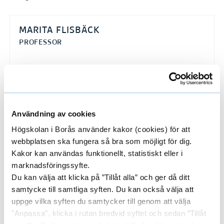
a
n
MARITA FLISBÄCK
i
PROFESSOR
n
o
m
033-435 4209
S
marita.flisback@hb.se
o
Användning av cookies
c
Högskolan i Borås använder kakor (cookies) för att
i
Forskare/Medarbetare
webbplatsen ska fungera så bra som möjligt för dig.
E
a
Kakor kan användas funktionellt, statistiskt eller i
x
marknadsföringssyfte.
l
Du kan välja att klicka på ”Tillåt alla” och ger då ditt
h
p
Forskargrupper
samtycke till samtliga syften. Du kan också välja att
E
å
uppge vilka syften du samtycker till genom att välja
a
l
x
"Anpassa", klicka i rutan bredvid syftet och sedan ”Tillåt