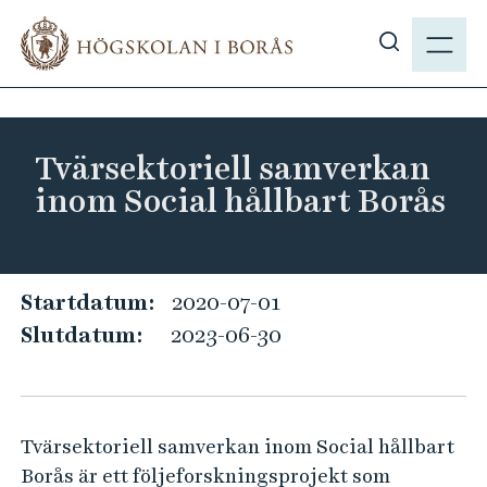
H
M
o
E
V
p
N
i
p
Y
s
a
a
t
Tvärsektoriell samverkan
s
i
inom Social hållbart Borås
ö
l
k
l
p
h
å
u
T
Startdatum:
2020-07-01
h
v
v
Slutdatum:
2023-06-30
b
u
ä
.
d
r
s
i
s
e
n
Tvärsektoriell samverkan inom Social hållbart
e
n
Borås är ett följeforskningsprojekt som