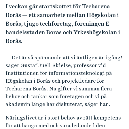
e
I veckan går startskottet för Techarena
h
Borås — ett samarbete mellan Högskolan i
å
Borås, tjugo techföretag, föreningen E-
l
l
handelsstaden Borås och Yrkeshögskolan i
e
Borås.
t
— Det är så spännande att vi äntligen är i gång!
säger Gustaf Juell-Skielse, professor vid
Institutionen för informationsteknologi på
Högskolan i Borås och projektledare för
Techarena Borås. Nu gifter vi samman flera
behov och tankar som företagen och vi på
akademin länge har diskuterat, säger han.
Näringslivet är i stort behov av rätt kompetens
för att hänga med och vara ledande i den