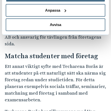
behandlar personuppgifter.
— Liknande tävlingar har hållits på andra
lärosäten och vi vet att det kan locka fram
Anpassa
riktigt kreativa och spännande lösningar från
både studenter- och företagslag, säger Göran
Avvisa
Lobell, CTO och utvecklingschef på NetOnNet
AB och ansvarig för tävlingen från företagens
sida.
Matcha studenter med företag
Ett annat viktigt syfte med Techarena Borås är
att studenter på ett naturligt sätt ska närma sig
företag redan under studietiden. För detta
planeras exempelvis sociala träffar, seminarier,
matchning med företag i samband med
examensarbeten.