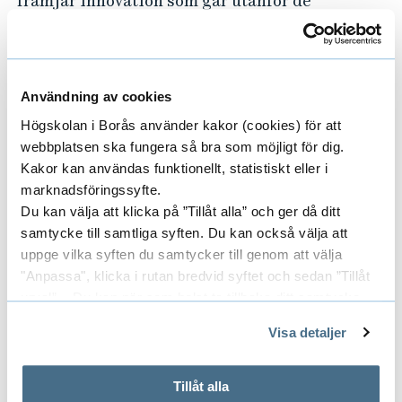
främjar innovation som går utanför de
ordinarie strukturer som vardagen innebär.
Tillsammans åstadkommer vi mer än vi skulle
klara själva under samma förutsättningar,
säger Jonas Toftefors, digital chef på Pulsen
Användning av cookies
AB.
Högskolan i Borås använder kakor (cookies) för att
webbplatsen ska fungera så bra som möjligt för dig.
Borås Tech Challenge
Kakor kan användas funktionellt, statistiskt eller i
marknadsföringssyfte.
Borås Tech Challenge är ett ”hackathon”, som
Du kan välja att klicka på ”Tillåt alla” och ger då ditt
hålls på Högskolan i Borås den 11–12 maj. Där
samtycke till samtliga syften. Du kan också välja att
deltar ett trettiotal student- och företagsteam
uppge vilka syften du samtycker till genom att välja
som under 24 timmar ska ta fram en digital
"Anpassa", klicka i rutan bredvid syftet och sedan ”Tillåt
urval”. Du kan när som helst ta tillbaka ditt samtycke
prototyp på en utmaning. Temat för året: Hur
genom att öppna CookieBot på vår sida och klicka på ”Ta
kan tech bidra till ett digitalt och hållbarare
Visa detaljer
tillbaka samtycke”.
samhälle? Den mesta innovativa lösningen
På fliken "Information" kan du läsa om hur kakorna
vinner tävlingen.
används och hur vi och våra leverantörer inhämtar och
Tillåt alla