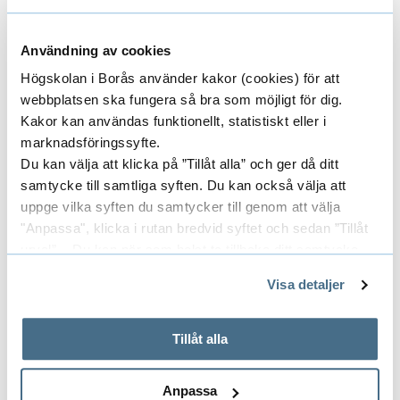
vilka resor, möten och event som kan ersättas
av digitala alternativ.
Användning av cookies
Högskolan i Borås använder kakor (cookies) för att
Öppen dialog i
webbplatsen ska fungera så bra som möjligt för dig.
verksamheten inför beslutet
Kakor kan användas funktionellt, statistiskt eller i
marknadsföringssyfte.
Frågan om vikten av att högskolan minskar
Du kan välja att klicka på ”Tillåt alla” och ger då ditt
utsläppen har diskuterats brett i
samtycke till samtliga syften. Du kan också välja att
uppge vilka syften du samtycker till genom att välja
organisationen, senast i mars då alla anställda
"Anpassa", klicka i rutan bredvid syftet och sedan ”Tillåt
bjöds in till ett digitalt stormöte med temat
urval”. Du kan när som helst ta tillbaka ditt samtycke
klimat.
genom att öppna CookieBot på vår sida och klicka på ”Ta
Visa detaljer
tillbaka samtycke”.
Läs mer
På fliken "Information" kan du läsa om hur kakorna
används och hur vi och våra leverantörer inhämtar och
Tillåt alla
Beslutet i helhet finns tillgängligt i diariet:
behandlar personuppgifter.
Minskat utsläpp av växthusgaser från resande i
tjänsten, Dnr 305-23
Anpassa