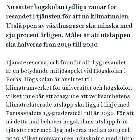
e
Nu sätter högskolan tydliga ramar för
h
resandet i tjänsten för att nå klimatmålen.
å
Utsläppen av växthusgaser ska minska med
l
l
sju procent årligen. Målet är att utsläppen
e
ska halveras från 2019 till 2030.
t
Tjänsteresorna, och framför allt flygresandet,
är en betydande miljöaspekt vid Högskolan i
Borås. Högskolan är anslutet till
klimatramverket för universitet och högskolor,
vilket innebär ett åtagande att verksamhetens
klimatrelaterade utsläpp ska ligga i linje med
Parisavtalets 1,5-gradersmål till år 2030. För att
nå detta mål behöver högskolans utsläpp från
tjänsteresor med flyg halveras mellan 2019 och
2030, vilket motsvarar en minskning med cirka