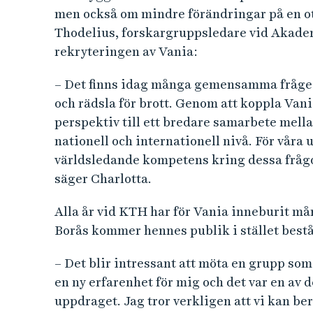
men också om mindre förändringar på en ot
Thodelius, forskargruppsledare vid Akademi
rekryteringen av Vania:
– Det finns idag många gemensamma frågest
och rädsla för brott. Genom att koppla Vania
perspektiv till ett bredare samarbete mell
nationell och internationell nivå. För våra u
världsledande kompetens kring dessa frågor
säger Charlotta.
Alla år vid KTH har för Vania inneburit m
Borås kommer hennes publik i stället best
– Det blir intressant att möta en grupp som 
en ny erfarenhet för mig och det var en av de
uppdraget. Jag tror verkligen att vi kan be