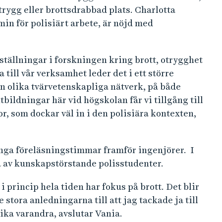
rygg eller brottsdrabbad plats. Charlotta
n för polisiärt arbete, är nöjd med
ällningar i forskningen kring brott, otrygghet
 till vår verksamhet leder det i ett större
an olika tvärvetenskapliga nätverk, på både
tbildningar här vid högskolan får vi tillgång till
, som dockar väl in i den polisiära kontexten,
ånga föreläsningstimmar framför ingenjörer. I
å av kunskapstörstande polisstudenter.
i princip hela tiden har fokus på brott. Det blir
 stora anledningarna till att jag tackade ja till
rika varandra, avslutar Vania.