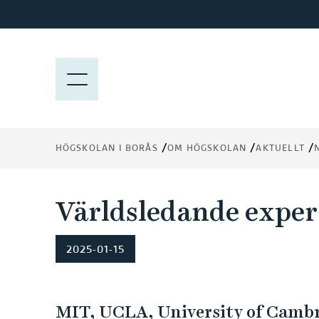
H
o
p
p
M
a
E
t
N
i
Y
l
HÖGSKOLAN I BORÅS
OM HÖGSKOLAN
AKTUELLT
l
h
u
Världsledande expert
v
u
d
2025-01-15
i
n
n
MIT, UCLA, University of Cambr