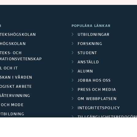
R
POPULÄRA LÄNKAR
OTEKSHÖGSKOLAN
UTBILDNINGAR
LHÖGSKOLAN
FORSKNING
TEKS- OCH
STUDENT
MATIONSVETENSKAP
ANSTÄLLD
L OCH IT
ALUMN
SKAN I VÅRDEN
JOBBA HOS OSS
OGISKT ARBETE
PRESS OCH MEDIA
SÅTERVINNING
OM WEBBPLATSEN
L OCH MODE
INTEGRITETSPOLICY
UTBILDNING
TILLGÄNGLIGHETSREDOGÖR
E PARK BORÅS