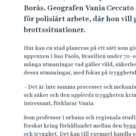
e
Borås. Geografen Vania Ceccato 
h
å
för polisiärt arbete, där hon vill
l
brottssituationer.
l
e
Hur kan en stad planeras på ett sätt som g
t
uppvuxen i Sao Paolo, Brasilien under 70- o
många utmaningar vad gäller våld, säkerhet
dessa utmaningar, med fokus på trygghets
– Det är inte samma processer och mekanis
och säker och den
upplevda
tryggheten krin
intressant, förklarar Vania.
Som professor i urbana och regionala studi
forskat kring förhållandet mellan den byg
och trygghet. Det kan till exempel handla