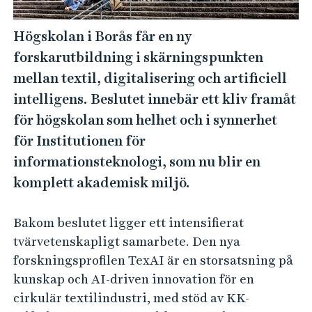
e
h
Högskolan i Borås får en ny
å
forskarutbildning i skärningspunkten
l
l
mellan textil, digitalisering och artificiell
e
intelligens. Beslutet innebär ett kliv framåt
t
för högskolan som helhet och i synnerhet
för Institutionen för
informationsteknologi, som nu blir en
komplett akademisk miljö.
Bakom beslutet ligger ett intensifierat
tvärvetenskapligt samarbete. Den nya
forskningsprofilen TexAI är en storsatsning på
kunskap och AI-driven innovation för en
cirkulär textilindustri, med stöd av KK-