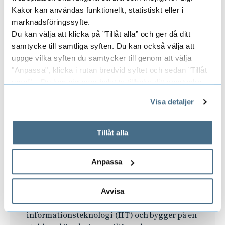
Kakor kan användas funktionellt, statistiskt eller i
– Jag ser både forskarutbildningen och den nya
marknadsföringssyfte.
masterutbildningen som kvitton på det
Du kan välja att klicka på ”Tillåt alla” och ger då ditt
engagemang, kompetens, nytänkande och
samtycke till samtliga syften. Du kan också välja att
samarbetsvilja som finns hos oss, och den
uppge vilka syften du samtycker till genom att välja
relevans som våra ämnen har för samhället. Vi
"Anpassa", klicka i rutan bredvid syftet och sedan ”Tillåt
sitter inte still och följer utvecklingen, vi är
urval”. Du kan när som helst ta tillbaka ditt samtycke
med och driver den, säger Hannes Göbel,
genom att öppna CookieBot på vår sida och klicka på ”Ta
Visa detaljer
prefekt för Institutionen för
tillbaka samtycke”.
På fliken "Information" kan du läsa om hur kakorna
informationsteknologi.
används och hur vi och våra leverantörer inhämtar och
Tillåt alla
behandlar personuppgifter.
Anpassa
Forskarutbildningen Informationssystem är
Avvisa
organisatoriskt placerad vid Institutionen för
informationsteknologi (IIT) och bygger på en