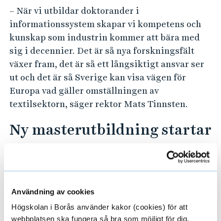
– När vi utbildar doktorander i
informationssystem skapar vi kompetens och
kunskap som industrin kommer att bära med
sig i decennier. Det är så nya forskningsfält
växer fram, det är så ett långsiktigt ansvar ser
ut och det är så Sverige kan visa vägen för
Europa vad gäller omställningen av
textilsektorn, säger rektor Mats Tinnsten.
Ny masterutbildning startar
2027
Ytterligare en glad nyhet är en ny tvåårig
masterutbildning, Masterprogram i informatik
Användning av cookies
– AI management, med planerad start
Högskolan i Borås använder kakor (cookies) för att
höstterminen 2027.
webbplatsen ska fungera så bra som möjligt för dig.