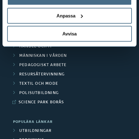
behandlar personuppgifter.
GENVÄGAR
Anpassa
BIBLIOTEKSHÖGSKOLAN
TEXTILHÖGSKOLAN
Avvisa
BIBLIOTEKS- OCH INFORMATIONSVETENSKAP
HANDEL OCH IT
MÄNNISKAN I VÅRDEN
PEDAGOGISKT ARBETE
RESURSÅTERVINNING
TEXTIL OCH MODE
POLISUTBILDNING
SCIENCE PARK BORÅS
POPULÄRA LÄNKAR
UTBILDNINGAR