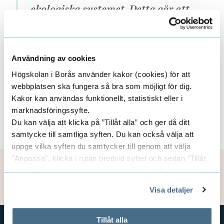
ekologiska systemet. Detta gör att
Modexa är ett föredöme i Borås, i
Sverige och internationellt.
Modexa tilldelas härmed 2021 års
Användning av cookies
Stora Hållbarhetspris.
Högskolan i Borås använder kakor (cookies) för att
webbplatsen ska fungera så bra som möjligt för dig.
Kakor kan användas funktionellt, statistiskt eller i
marknadsföringssyfte.
Vänligen
Acceptera dina cookies
för att titta
Du kan välja att klicka på ”Tillåt alla” och ger då ditt
på innehållet.
samtycke till samtliga syften. Du kan också välja att
uppge vilka syften du samtycker till genom att välja
"Anpassa", klicka i rutan bredvid syftet och sedan ”Tillåt
Sidansvarig:
kommunikation@hb.se
urval”. Du kan när som helst ta tillbaka ditt samtycke
Uppdaterad: 2026-02-16
genom att öppna CookieBot på vår sida och klicka på ”Ta
Visa detaljer
tillbaka samtycke”.
På fliken "Information" kan du läsa om hur kakorna
används och hur vi och våra leverantörer inhämtar och
Tillåt alla