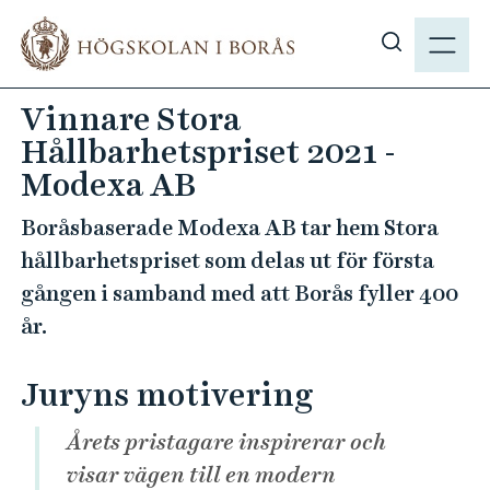
H
M
o
E
V
p
N
i
p
Vinnare Stora
Y
s
a
Hållbarhetspriset 2021 -
a
t
s
Modexa AB
i
ö
l
Boråsbaserade Modexa AB tar hem Stora
k
l
hållbarhetspriset som delas ut för första
p
h
å
gången i samband med att Borås fyller 400
u
h
v
år.
b
u
.
d
Juryns motivering
s
i
e
n
Årets pristagare inspirerar och
n
visar vägen till en modern