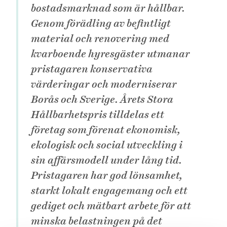
e
bostadsmarknad som är hållbar.
h
Genom förädling av befintligt
å
material och renovering med
l
kvarboende hyresgäster utmanar
l
e
pristagaren konservativa
t
värderingar och moderniserar
Borås och Sverige. Årets Stora
Hållbarhetspris tilldelas ett
företag som förenat ekonomisk,
ekologisk och social utveckling i
sin affärsmodell under lång tid.
Pristagaren har god lönsamhet,
starkt lokalt engagemang och ett
gediget och mätbart arbete för att
minska belastningen på det