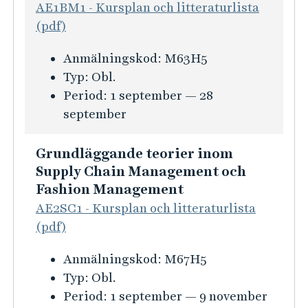
AE1BM1 - Kursplan och litteraturlista
t
l
i
(pdf)
i
l
l
o
b
m
K
Anmälningskod:
M63H5
n
a
a
u
Typ:
Obl.
f
r
r
r
Period:
1 september — 28
ö
s
k
s
september
r
t
n
i
E
y
a
n
Grundläggande teorier inom
x
r
d
f
Supply Chain Management och
a
n
s
o
Fashion Management
m
i
f
r
AE2SC1 - Kursplan och litteraturlista
e
n
ö
m
(pdf)
n
g
r
a
s
a
K
Anmälningskod:
M67H5
i
t
a
v
u
Typ:
Obl.
n
i
r
v
r
Period:
1 september — 9 november
g
o