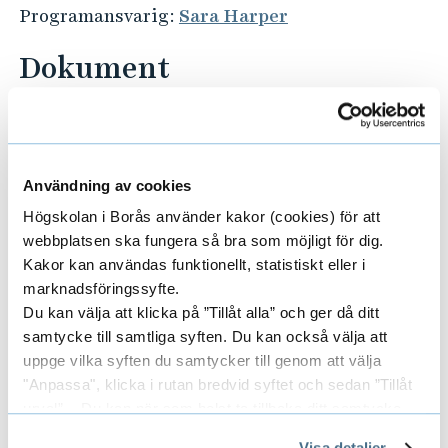
Programansvarig:
Sara Harper
Dokument
Utbildningsplan (pdf)
Programmets kurser
Användning av cookies
Litteraturlistor finns i varje kursplan. Vänta
Högskolan i Borås använder kakor (cookies) för att
gärna tills du har haft första kurstillfället eller
webbplatsen ska fungera så bra som möjligt för dig.
kolla i lärplattformen Canvas innan du köper
Kakor kan användas funktionellt, statistiskt eller i
marknadsföringssyfte.
kurslitteratur.
Du kan välja att klicka på ”Tillåt alla” och ger då ditt
samtycke till samtliga syften. Du kan också välja att
uppge vilka syften du samtycker till genom att välja
Våren 2026
"Anpassa", klicka i rutan bredvid syftet och sedan ”Tillåt
urval”. Du kan när som helst ta tillbaka ditt samtycke
genom att öppna CookieBot på vår sida och klicka på ”Ta
Visa detaljer