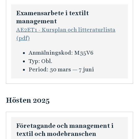
s
i
i
Examensarbete i textilt
o
n
management
n
f
AE2ET1 - Kursplan och litteraturlista
f
o
(pdf)
ö
r
r
K
Anmälningskod:
M35V6
m
F
u
Typ:
Obl.
a
a
r
Period:
30 mars — 7 juni
t
s
s
i
h
i
o
i
n
n
o
Hösten 2025
f
f
n
o
ö
r
r
r
e
Företagande och management i
m
H
t
textil och modebranschen
a
å
a