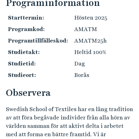
Programinformation
n
e
l
h
g
k
å
Starttermin:
Hösten 2025
P
o
l
r
Programkod:
AMATM
m
l
a
s
Programtillfälleskod:
AMATM25h
e
k
t
t
t
Studietakt:
Heltid 100%
i
i
Studietid:
Dag
n
s
f
Studieort:
Borås
k
o
i
r
Observera
n
m
f
a
Swedish School of Textiles har en lång tradition
o
t
av att föra begåvade individer från alla hörn av
r
i
världen samman för att aktivt delta i arbetet
m
o
med att forma en bättre framtid. Vi är
a
n