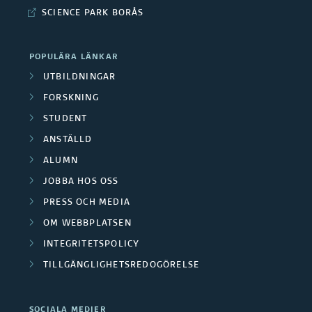
t
g
i
SCIENCE PARK BORÅS
i
e
e
l
o
o
m
o
n
POPULÄRA LÄNKAR
r
e
c
M
UTBILDNINGAR
i
n
h
a
FORSKNING
i
t
k
n
STUDENT
T
o
a
e
ANSTÄLLD
n
g
x
ALUMN
f
e
t
e
JOBBA HOS OSS
m
i
k
PRESS OCH MEDIA
e
l
t
n
OM WEBBPLATSEN
t
i
t
INTEGRITETSPOLICY
M
o
TILLGÄNGLIGHETSREDOGÖRELSE
a
n
n
a
SOCIALA MEDIER