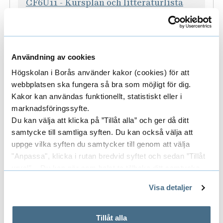
CF6U11 - Kursplan och litteraturlista
(pdf)
K
Anmälningskod:
L01H6
u
Typ:
Obl.
Användning av cookies
r
Period:
31 augusti — 8 november
Högskolan i Borås använder kakor (cookies) för att
s
webbplatsen ska fungera så bra som möjligt för dig.
i
Utbildningsvetenskaplig kärna 1.1
Kakor kan användas funktionellt, statistiskt eller i
n
för grundlärare
marknadsföringssyfte.
f
Du kan välja att klicka på ”Tillåt alla” och ger då ditt
CF6U11 - Kursplan och litteraturlista
o
samtycke till samtliga syften. Du kan också välja att
(pdf)
uppge vilka syften du samtycker till genom att välja
r
"Anpassa", klicka i rutan bredvid syftet och sedan ”Tillåt
K
Anmälningskod:
L02H6
m
urval”. Du kan när som helst ta tillbaka ditt samtycke
u
Typ:
Obl.
a
genom att öppna CookieBot på vår sida och klicka på ”Ta
r
Period:
31 augusti — 8 november
t
Visa detaljer
tillbaka samtycke”.
s
i
På fliken "Information" kan du läsa om hur kakorna
i
Utbildningsvetenskaplig kärna 1.2
o
används och hur vi och våra leverantörer inhämtar och
Tillåt alla