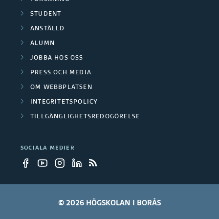
1
n
STUDENT
.
d
2
ANSTÄLLD
l
f
ä
ALUMN
ö
r
JOBBA HOS OSS
r
a
PRESS OCH MEDIA
f
r
OM WEBBPLATSEN
ö
e
INTEGRITETSPOLICY
r
TILLGÄNGLIGHETSREDOGÖRELSE
s
k
o
SOCIALA MEDIER
l
l
ä
r
© 2026 HÖGSKOLAN I BORÅS
a