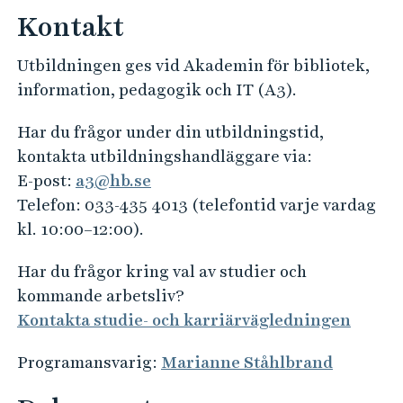
o
a
Kontakt
n
t
i
Utbildningen ges vid Akademin för bibliotek,
o
information, pedagogik och IT (A3).
n
Har du frågor under din utbildningstid,
kontakta utbildningshandläggare via:
E-post:
a3@hb.se
Telefon: 033-435 4013 (telefontid varje vardag
kl. 10:00–12:00).
Har du frågor kring val av studier och
kommande arbetsliv?
Kontakta studie- och karriärvägledningen
Programansvarig:
Marianne Ståhlbrand