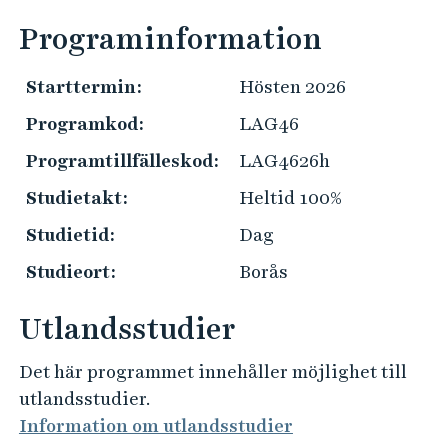
e
ä
ä
h
Programinformation
n
l
å
g
k
l
Starttermin:
Hösten 2026
P
o
l
r
Programkod:
LAG46
m
e
a
s
t
Programtillfälleskod:
LAG4626h
k
t
t
Studietakt:
Heltid 100%
i
i
Studietid:
Dag
n
s
f
Studieort:
Borås
k
o
i
r
Utlandsstudier
n
m
f
a
Det här programmet innehåller möjlighet till
o
t
utlandsstudier.
r
i
Information om utlandsstudier
m