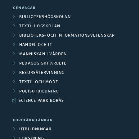
.
e
i
1
GENVÄGAR
t
g
f
BIBLIOTEKSHÖGSKOLAN
e
k
ö
TEXTILHÖGSKOLAN
n
ä
r
BIBLIOTEKS- OCH INFORMATIONSVETENSKAP
s
r
g
HANDEL OCH IT
k
n
r
MÄNNISKAN I VÅRDEN
a
a
u
PEDAGOGISKT ARBETE
p
1
n
l
RESURSÅTERVINNING
.
d
i
TEXTIL OCH MODE
1
l
g
f
POLISUTBILDNING
ä
k
ö
r
SCIENCE PARK BORÅS
ä
r
a
r
g
r
POPULÄRA LÄNKAR
n
r
e
UTBILDNINGAR
a
u
FORSKNING