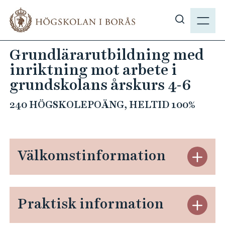
H
M
o
E
V
p
N
i
p
Grundlärarutbildning med
Y
s
a
inriktning mot arbete i
a
t
s
grundskolans årskurs 4-6
i
ö
l
240 HÖGSKOLEPOÄNG, HELTID 100%
k
l
p
h
å
u
h
v
Välkomstinformation
S
b
u
t
.
d
ä
s
i
n
e
Praktisk information
n
S
g
n
t
V