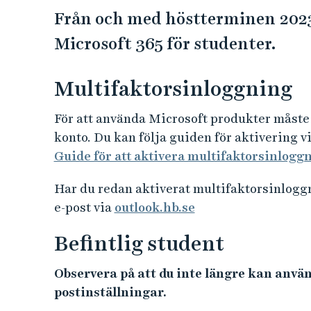
e
Från och med höstterminen 2023
h
å
Microsoft 365 för studenter.
l
l
Multifaktorsinloggning
e
t
För att använda Microsoft produkter måste 
konto. Du kan följa guiden för aktivering v
Guide för att aktivera multifaktorsinlogg
Har du redan aktiverat multifaktorsinloggn
e-post via
outlook.hb.se
Befintlig student
Observera på att du inte längre kan använ
postinställningar.