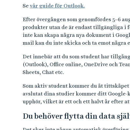
Se
vår guide för Outlook.
Efter övergången som genomfördes 5–6 aug
produkter utan de är endast tillgängliga i fo
inte kan skapa några nya dokument i Google
mail kan du inte skicka och ta emot några 
Det innebär att du som student har tillgån
(Outlook), Office online, OneDrive och Team
Sheets, Chat etc.
Som aktiv student kommer du åt tittskåpet 
avslutat dina studier kommer ditt Google-
upphör, vilket är ett och ett halvt år efter a
Du behöver flytta din data själ
Det sker inte någon automatisk överföring a