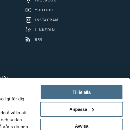
FACEBOOK
YOUTUBE
INSTAGRAM
LINKEDIN
RSS
ELSE
Tillåt alla
ligt för dig.
Anpassa
ckså välja att
t och sedan
Avvisa
å vår sida och