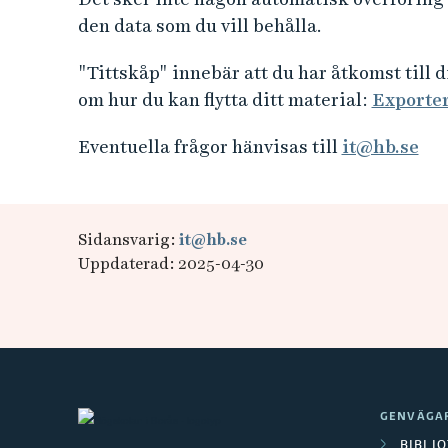
den data som du vill behålla.
"Tittskåp" innebär att du har åtkomst till d
om hur du kan flytta ditt material:
Exporter
Eventuella frågor hänvisas till
it@hb.se
Sidansvarig:
it@hb.se
Uppdaterad: 2025-04-30
GENVÄGA
BIBLI