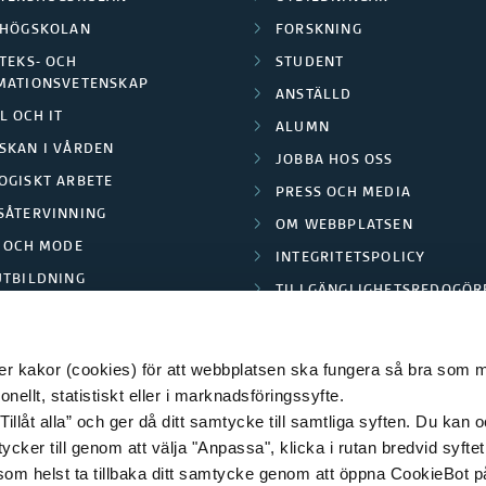
LHÖGSKOLAN
FORSKNING
TEKS- OCH
STUDENT
MATIONSVETENSKAP
ANSTÄLLD
L OCH IT
ALUMN
SKAN I VÅRDEN
JOBBA HOS OSS
OGISKT ARBETE
PRESS OCH MEDIA
SÅTERVINNING
OM WEBBPLATSEN
L OCH MODE
INTEGRITETSPOLICY
UTBILDNING
TILLGÄNGLIGHETSREDOGÖR
E PARK BORÅS
 kakor (cookies) för att webbplatsen ska fungera så bra som möj
ellt, statistiskt eller i marknadsföringssyfte.
Tillåt alla” och ger då ditt samtycke till samtliga syften. Du kan o
© 2026 HÖGSKOLAN I BORÅS
ycker till genom att välja "Anpassa", klicka i rutan bredvid syfte
 som helst ta tillbaka ditt samtycke genom att öppna CookieBot p