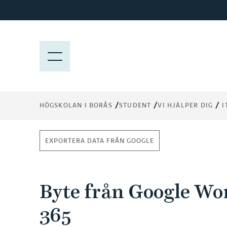
H
o
p
p
M
a
E
t
N
i
Y
l
HÖGSKOLAN I BORÅS
STUDENT
VI HJÄLPER DIG
I
l
h
u
EXPORTERA DATA FRÅN GOOGLE
v
u
d
Byte från Google Wor
i
n
365
n