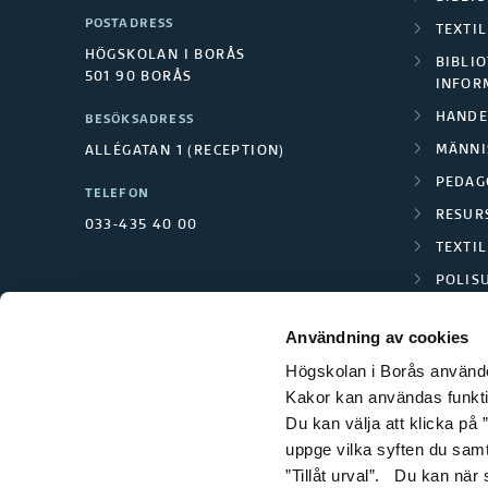
POSTADRESS
TEXTI
HÖGSKOLAN I BORÅS
BIBLIO
501 90 BORÅS
INFOR
HANDE
BESÖKSADRESS
MÄNNI
ALLÉGATAN 1 (RECEPTION)
PEDAG
TELEFON
RESUR
033-435 40 00
TEXTI
POLIS
SCIENC
Användning av cookies
Högskolan i Borås använder
Kakor kan användas funktion
Du kan välja att klicka på ”
uppge vilka syften du samt
”Tillåt urval”. Du kan när