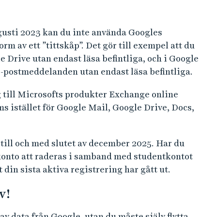
usti 2023 kan du inte använda Googles
rm av ett ”tittskåp”. Det gör till exempel att du
 Drive utan endast läsa befintliga, och i Google
e-postmeddelanden utan endast läsa befintliga.
g till Microsofts produkter Exchange online
s istället för Google Mail, Google Drive, Docs,
till och med slutet av december 2025. Har du
konto att raderas i samband med studentkontot
tt din sista aktiva registrering har gått ut.
v!
v data från Google, utan du måste själv flytta