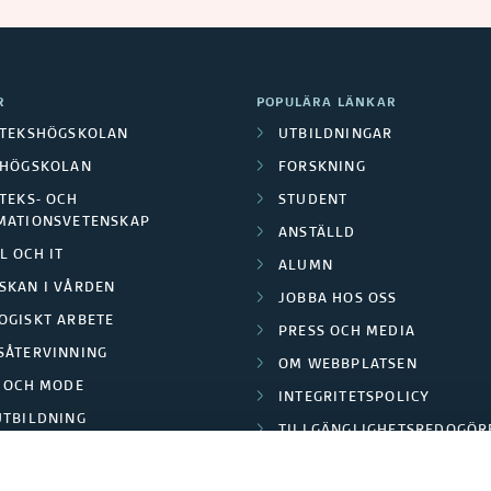
R
POPULÄRA LÄNKAR
OTEKSHÖGSKOLAN
UTBILDNINGAR
LHÖGSKOLAN
FORSKNING
TEKS- OCH
STUDENT
MATIONSVETENSKAP
ANSTÄLLD
L OCH IT
ALUMN
SKAN I VÅRDEN
JOBBA HOS OSS
OGISKT ARBETE
PRESS OCH MEDIA
SÅTERVINNING
OM WEBBPLATSEN
L OCH MODE
INTEGRITETSPOLICY
UTBILDNING
TILLGÄNGLIGHETSREDOGÖR
E PARK BORÅS