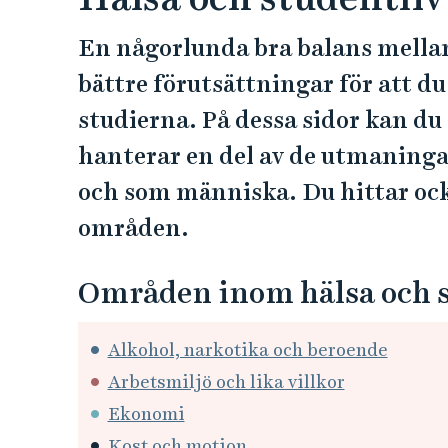
e
h
En någorlunda bra balans mellan
å
bättre förutsättningar för att d
l
l
studierna. På dessa sidor kan du 
e
hanterar en del av de utmaningar 
t
och som människa. Du hittar ock
områden.
Områden inom hälsa och s
Alkohol, narkotika och beroende
Arbetsmiljö och lika villkor
Ekonomi
Kost och motion