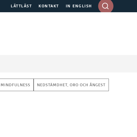
A
LÄTTLÄST
KONTAKT
IN ENGLISH
n
g
e
s
ö
k
o
r
d
i
d
MINDFULNESS
NEDSTÄMDHET, ORO OCH ÅNGEST
e
s
k
t
o
p