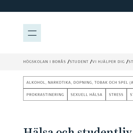
H
o
p
p
M
a
E
t
N
i
Y
l
HÖGSKOLAN I BORÅS
STUDENT
VI HJÄLPER DIG
S
l
h
u
ALKOHOL, NARKOTIKA, DOPNING, TOBAK OCH SPEL (
v
u
PROKRASTINERING
SEXUELL HÄLSA
STRESS
S
d
i
n
n
Hälsa och studentliv