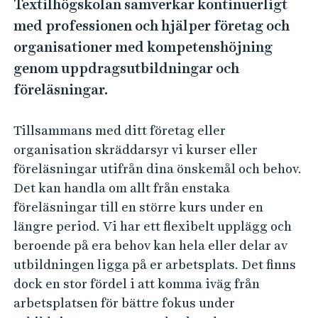
e
Textilhögskolan samverkar kontinuerligt
h
med professionen och hjälper företag och
å
organisationer med kompetenshöjning
l
genom uppdragsutbildningar och
l
föreläsningar.
e
t
Tillsammans med ditt företag eller
organisation skräddarsyr vi kurser eller
föreläsningar utifrån dina önskemål och behov.
Det kan handla om allt från enstaka
föreläsningar till en större kurs under en
längre period. Vi har ett flexibelt upplägg och
beroende på era behov kan hela eller delar av
utbildningen ligga på er arbetsplats. Det finns
dock en stor fördel i att komma iväg från
arbetsplatsen för bättre fokus under