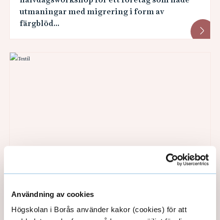
utmaningar med migrering i form av
färgblöd...
Övergripande produktions- och
sömnadsteknik
Användning av cookies
Målgruppen är ett arbetslag som vill arbeta
Högskolan i Borås använder kakor (cookies) för att
tillsammans för att få en övergripande