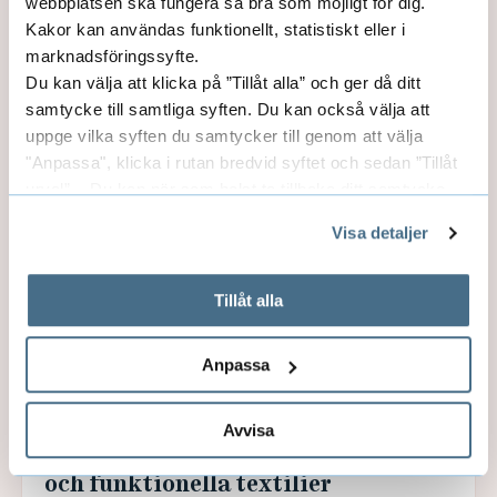
webbplatsen ska fungera så bra som möjligt för dig.
förståelse för produktionsplanering och
Kakor kan användas funktionellt, statistiskt eller i
inblick i ett urval av maskiner, sömmar och
marknadsföringssyfte.
stygntyper. Till detta kopplas yt...
Du kan välja att klicka på ”Tillåt alla” och ger då ditt
samtycke till samtliga syften. Du kan också välja att
uppge vilka syften du samtycker till genom att välja
"Anpassa", klicka i rutan bredvid syftet och sedan ”Tillåt
urval”. Du kan när som helst ta tillbaka ditt samtycke
genom att öppna CookieBot på vår sida och klicka på ”Ta
Visa detaljer
tillbaka samtycke”.
På fliken "Information" kan du läsa om hur kakorna
används och hur vi och våra leverantörer inhämtar och
Tillåt alla
behandlar personuppgifter.
Anpassa
Avvisa
Digitala tryckprocesser för smarta
och funktionella textilier