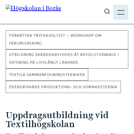
H
M
o
E
V
p
N
i
p
Y
s
a
FÖRBÄTTRA TRYCKKVALITET – WORKSHOP OM
a
t
FÄRGMIGRERING
s
i
ö
UTBILDNING SKRÄDDARSYDDES ÅT REVOLUTIONRACE I
l
k
SATSNING PÅ LIVSLÅNGT LÄRANDE
l
p
h
TEXTILA SAMMANFOGNINGSTEKNIKER
å
u
h
ÖVERGRIPANDE PRODUKTIONS- OCH SÖMNADSTEKNIK
v
b
u
.
d
s
i
Uppdragsutbildning vid
e
n
Textilhögskolan
n