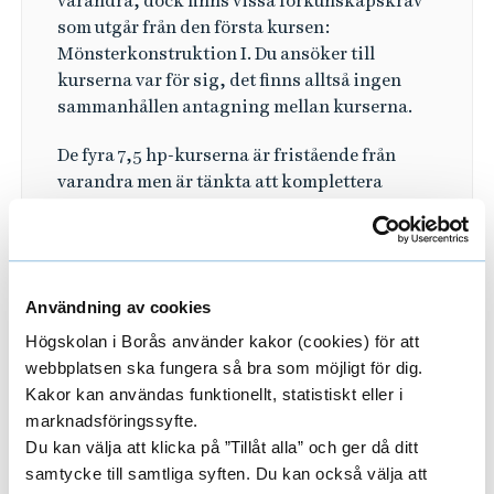
varandra, dock finns vissa förkunskapskrav
som utgår från den första kursen:
Mönsterkonstruktion I. Du ansöker till
kurserna var för sig, det finns alltså ingen
sammanhållen antagning mellan kurserna.
De fyra 7,5 hp-kurserna är fristående från
varandra men är tänkta att komplettera
varandra för fördjupad förståelse.
Användning av cookies
Högskolan i Borås använder kakor (cookies) för att
webbplatsen ska fungera så bra som möjligt för dig.
Mönsterkonstruktion I 7,5hp
Kakor kan användas funktionellt, statistiskt eller i
Mönsterkonstruktion II 7,5hp (antagning
marknadsföringssyfte.
VT)
Du kan välja att klicka på ”Tillåt alla” och ger då ditt
Mönsterkonstruktion med CAD-tillämpning
samtycke till samtliga syften. Du kan också välja att