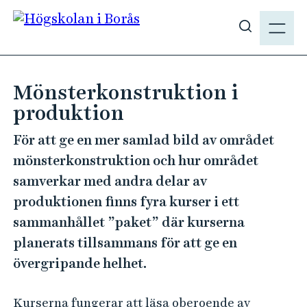
H
M
o
E
V
p
N
i
p
Y
s
a
Mönsterkonstruktion i
a
t
produktion
s
i
ö
l
För att ge en mer samlad bild av området
k
l
mönsterkonstruktion och hur området
p
h
samverkar med andra delar av
å
u
h
produktionen finns fyra kurser i ett
v
b
u
sammanhållet ”paket” där kurserna
.
d
planerats tillsammans för att ge en
s
i
övergripande helhet.
e
n
n
Kurserna fungerar att läsa oberoende av