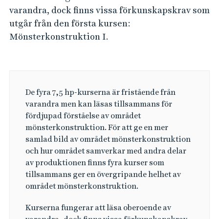
e
varandra, dock finns vissa förkunskapskrav som
h
utgår från den första kursen:
å
Mönsterkonstruktion I.
l
l
e
t
De fyra 7,5 hp-kurserna är fristående från
varandra men kan läsas tillsammans för
fördjupad förståelse av området
mönsterkonstruktion. För att ge en mer
samlad bild av området mönsterkonstruktion
och hur området samverkar med andra delar
av produktionen finns fyra kurser som
tillsammans ger en övergripande helhet av
området mönsterkonstruktion.
Kurserna fungerar att läsa oberoende av