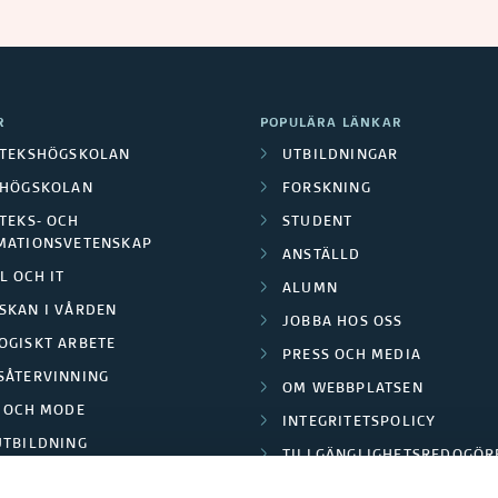
R
POPULÄRA LÄNKAR
OTEKSHÖGSKOLAN
UTBILDNINGAR
LHÖGSKOLAN
FORSKNING
TEKS- OCH
STUDENT
MATIONSVETENSKAP
ANSTÄLLD
L OCH IT
ALUMN
SKAN I VÅRDEN
JOBBA HOS OSS
OGISKT ARBETE
PRESS OCH MEDIA
SÅTERVINNING
OM WEBBPLATSEN
L OCH MODE
INTEGRITETSPOLICY
UTBILDNING
TILLGÄNGLIGHETSREDOGÖR
E PARK BORÅS