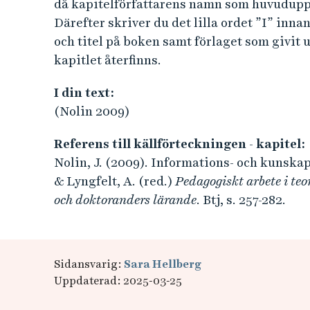
e
då kapitelförfattarens namn som huvuduppsla
h
Därefter skriver du det lilla ordet ”I” inna
å
och titel på boken samt förlaget som givit u
l
kapitlet återfinns.
l
I din text:
e
t
(Nolin 2009)
Referens till källförteckningen - kapitel:
Nolin, J. (2009). Informations- och kunskap
& Lyngfelt, A. (red.)
Pedagogiskt arbete i teor
och doktoranders lärande
. Btj, s. 257-282.
Sidansvarig:
Sara Hellberg
Uppdaterad: 2025-03-25