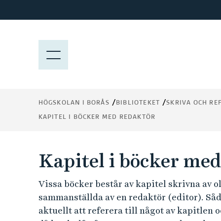
H
o
p
p
M
a
E
t
N
i
Y
l
HÖGSKOLAN I BORÅS
BIBLIOTEKET
SKRIVA OCH RE
l
KAPITEL I BÖCKER MED REDAKTÖR
h
u
v
Kapitel i böcker med
u
d
Vissa böcker består av kapitel skrivna av ol
i
sammanställda av en redaktör (editor). Såda
n
n
aktuellt att referera till något av kapitlen 