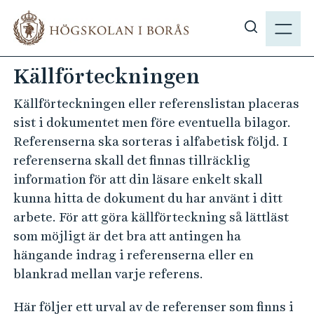
H
M
o
E
V
p
N
i
p
Källförteckningen
Y
s
a
a
t
Källförteckningen eller referenslistan placeras
s
i
sist i dokumentet men före eventuella bilagor.
ö
l
Referenserna ska sorteras i alfabetisk följd. I
k
l
referenserna skall det finnas tillräcklig
p
h
information för att din läsare enkelt skall
å
u
kunna hitta de dokument du har använt i ditt
h
v
arbete. För att göra källförteckning så lättläst
b
u
som möjligt är det bra att antingen ha
.
d
hängande indrag i referenserna eller en
s
i
blankrad mellan varje referens.
e
n
n
Här följer ett urval av de referenser som finns i