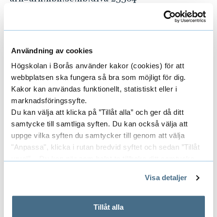
SFS 2013:801.
Bibliotekslag
.
Skolverket (2018).
Läroplan för förskolan: Lpfö
Användning av cookies
18
.
Högskolan i Borås använder kakor (cookies) för att
https://www.skolverket.se/download/18.6bfaca4
webbplatsen ska fungera så bra som möjligt för dig.
1169863e6a65d5aa/1553968116077/pdf4001.pdf
Kakor kan användas funktionellt, statistiskt eller i
marknadsföringssyfte.
Skolverket (2021). Samordnare för nyanländas
Du kan välja att klicka på ”Tillåt alla” och ger då ditt
utbildning.
samtycke till samtliga syften. Du kan också välja att
https://www.skolverket.se/skolutveckling/leda-
uppge vilka syften du samtycker till genom att välja
och-organisera-skolan/nyanlanda-barn-och-
"Anpassa", klicka i rutan bredvid syftet och sedan ”Tillåt
elevers-utbildning/samordnare-for-
urval”. Du kan när som helst ta tillbaka ditt samtycke
nyanlandas-utbildning [2021-06-21]
genom att öppna CookieBot på vår sida och klicka på ”Ta
Visa detaljer
tillbaka samtycke”.
Wirdefalk, D. (2011).
Hitta bilder på nätet som
På fliken "Information" kan du läsa om hur kakorna
används och hur vi och våra leverantörer inhämtar och
du får använda: Creative Commons
[video].
Tillåt alla
behandlar personuppgifter.