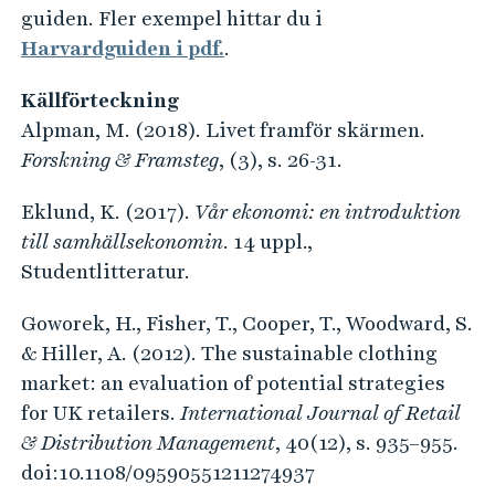
e
guiden. Fler exempel hittar du i
h
Harvardguiden i pdf.
.
å
l
Källförteckning
l
Alpman, M. (2018). Livet framför skärmen.
e
Forskning & Framsteg
, (3), s. 26-31.
t
Eklund, K. (2017).
Vår ekonomi: en introduktion
till samhällsekonomin
. 14 uppl.,
Studentlitteratur.
Goworek, H., Fisher, T., Cooper, T., Woodward, S.
& Hiller, A. (2012). The sustainable clothing
market: an evaluation of potential strategies
for UK retailers.
International Journal of Retail
& Distribution Management
, 40(12), s. 935–955.
doi:10.1108/09590551211274937