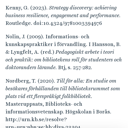
Kenny, G. (2023).
Strategy discovery: achieving
business resilience, engagement and performance
.
Routledge. doi:10.4324/9781003394976
Nolin, J. (2009). Informations- och
kunskapspraktiker i förvandling. I Hansson, B.
& Lyngfelt, A. (red.)
Pedagogiskt arbete i teori
och praktik: om bibliotekens roll för studenters och
doktoranders lärande
. Btj, s. 257-282.
Nordberg, T. (2020).
Till för alla: En studie om
besökares förhållanden till biblioteksrummet som
plats vid ett flerspråkigt folkbibliotek
.
Masteruppsats, Biblioteks- och
informationsvetenskap. Högskolan i Borås.
http://urn.kb.se/resolve?
urn=urn:nbn:se:hb:diva-23304