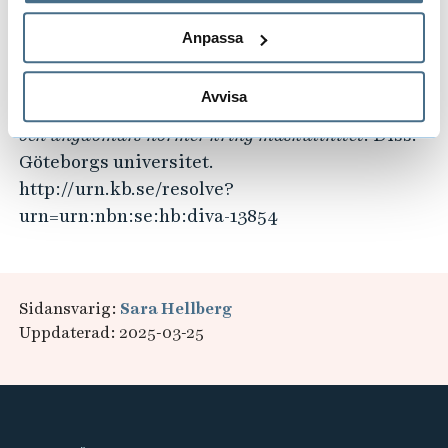
http://www.youtube.com/watch?v=gti5DpjjBtU
[2021-08-27]
Anpassa
Zimmerman, F. (2018).
Det tillåtande och det
Avvisa
begränsande: en studie om pojkars syn på studier
och ungdomars normer kring maskulinitet
. Diss.
Göteborgs universitet.
http://urn.kb.se/resolve?
urn=urn:nbn:se:hb:diva-13854
Sidansvarig:
Sara Hellberg
Uppdaterad: 2025-03-25