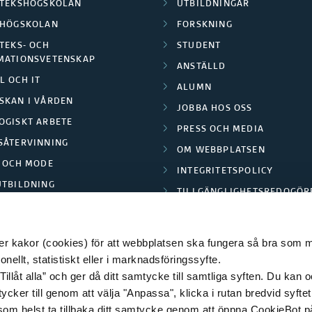
OTEKSHÖGSKOLAN
UTBILDNINGAR
LHÖGSKOLAN
FORSKNING
TEKS- OCH
STUDENT
MATIONSVETENSKAP
ANSTÄLLD
L OCH IT
ALUMN
SKAN I VÅRDEN
JOBBA HOS OSS
OGISKT ARBETE
PRESS OCH MEDIA
SÅTERVINNING
OM WEBBPLATSEN
L OCH MODE
INTEGRITETSPOLICY
UTBILDNING
TILLGÄNGLIGHETSREDOGÖR
E PARK BORÅS
 kakor (cookies) för att webbplatsen ska fungera så bra som möj
ellt, statistiskt eller i marknadsföringssyfte.
Tillåt alla” och ger då ditt samtycke till samtliga syften. Du kan o
© 2026 HÖGSKOLAN I BORÅS
ycker till genom att välja "Anpassa", klicka i rutan bredvid syfte
 som helst ta tillbaka ditt samtycke genom att öppna CookieBot p