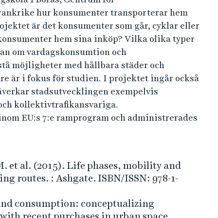
rankrike hur konsumenter transporterar hem
rojektet är det konsumenter som går, cyklar eller
r konsumenter hem sina inköp? Vilka olika typer
ågan om vardagskonsumtion och
stå möjligheter med hållbara städer och
e är i fokus för studien. I projektet ingår också
påverkar stadsutvecklingen exempelvis
ch kollektivtrafikansvariga.
inom EU:s 7:e ramprogram och administrerades
 et al. (2015). Life phases, mobility and
g routes. : Ashgate. ISBN/ISSN: 978-1-
 and consumption: conceptualizing
 with recent purchases in urban space.