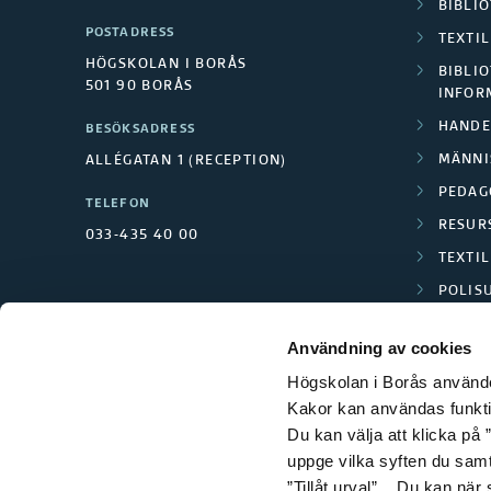
BIBLI
POSTADRESS
TEXTI
HÖGSKOLAN I BORÅS
BIBLIO
501 90 BORÅS
INFOR
HANDE
BESÖKSADRESS
MÄNNI
ALLÉGATAN 1 (RECEPTION)
PEDAG
TELEFON
RESUR
033-435 40 00
TEXTI
POLIS
SCIENC
Användning av cookies
Högskolan i Borås använder
Kakor kan användas funktion
Du kan välja att klicka på ”
uppge vilka syften du samt
”Tillåt urval”. Du kan när