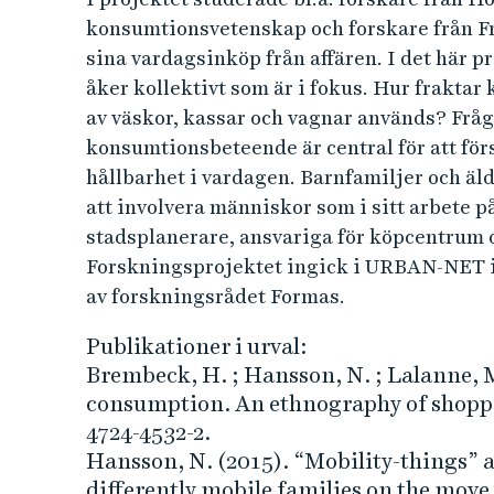
s
e
konsumtionsvetenskap och forskare från F
h
u
sina vardagsinköp från affären. I det här p
å
åker kollektivt som är i fokus. Hur frakta
l
m
av väskor, kassar och vagnar används? Fr
l
konsumtionsbeteende är central för att för
e
e
t
hållbarhet i vardagen. Barnfamiljer och äldr
r
att involvera människor som i sitt arbete 
stadsplanerare, ansvariga för köpcentrum o
L
Forskningsprojektet ingick i URBAN-NET 
av forskningsrådet Formas.
o
Publikationer i urval:
g
Brembeck, H. ; Hansson, N. ; Lalanne, M.
consumption. An ethnography of shoppin
i
4724-4532-2.
s
Hansson, N. (2015). “Mobility-things”
differently mobile families on the move