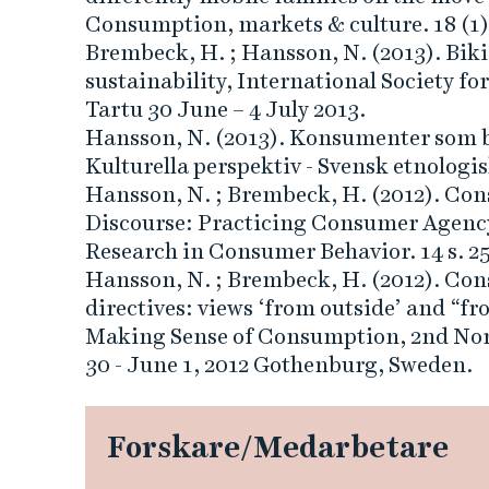
t
Consumption, markets & culture. 18 (1) 
Brembeck, H. ; Hansson, N. (2013). Bik
i
sustainability, International Society fo
Tartu 30 June – 4 July 2013.
c
Hansson, N. (2013). Konsumenter som bär
s
Kulturella perspektiv - Svensk etnologisk 
Hansson, N. ; Brembeck, H. (2012). Con
Discourse: Practicing Consumer Agenc
Research in Consumer Behavior. 14 s. 25
Hansson, N. ; Brembeck, H. (2012). Con
directives: views ‘from outside’ and “f
Making Sense of Consumption, 2nd No
30 - June 1, 2012 Gothenburg, Sweden.
Forskare/Medarbetare