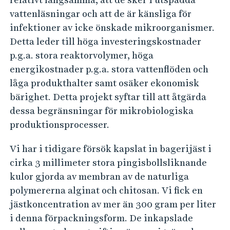
e
vattenläsningar och att de är känsliga för
r
infektioner av icke önskade mikroorganismer.
f
Detta leder till höga investeringskostnader
ö
p.g.a. stora reaktorvolymer, höga
r
energikostnader p.g.a. stora vattenflöden och
e
låga produkthalter samt osäker ekonomisk
f
bärighet. Detta projekt syftar till att åtgärda
f
dessa begränsningar för mikrobiologiska
produktionsprocesser.
e
k
Vi har i tidigare försök kapslat in bagerijäst i
t
cirka 3 millimeter stora pingisbollsliknande
i
kulor gjorda av membran av de naturliga
v
polymererna alginat och chitosan. Vi fick en
a
jästkoncentration av mer än 300 gram per liter
b
i denna förpackningsform. De inkapslade