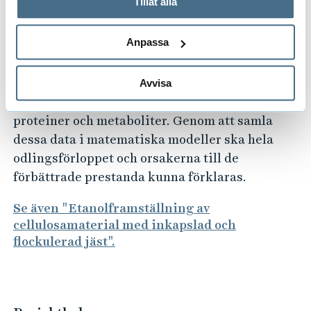
Tillåt alla
skede kommer dessutom bakterier för biogas-
behandlar personuppgifter.
och butanolframställning att undersökas. För
Anpassa
att förstå hur mikroorganismerna påverkas av
inkapslingen ska vi undersöka dem med hjälp
av moderna storskaliga metoder för att mäta
Avvisa
genexpressionen och intracellulära halter av
proteiner och metaboliter. Genom att samla
dessa data i matematiska modeller ska hela
odlingsförloppet och orsakerna till de
förbättrade prestanda kunna förklaras.
Se även "Etanolframställning av
cellulosamaterial med inkapslad och
flockulerad jäst".