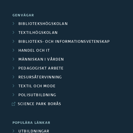
F
r
d
o
GENVÄGAR
a
e
r
BIBLIOTEKSHÖGSKOLAN
O
r
TEXTILHÖGSKOLAN
s
m
BIBLIOTEKS- OCH INFORMATIONSVETENSKAP
a
k
HANDEL OCH IT
r
F
a
MÄNNISKAN I VÅRDEN
å
i
PEDAGOGISKT ARBETE
r
d
RESURSÅTERVINNING
n
e
TEXTIL OCH MODE
e
a
/
POLISUTBILDNING
n
n
SCIENCE PARK BORÅS
M
s
e
POPULÄRA LÄNKAR
i
d
UTBILDNINGAR