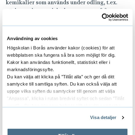
kemikalier som används under odling, t.ex.
näringssalter, toxiska komponenter från
råvarorna och organiska lösningsmedel som
kan användas för extraktion av produkter. Det
vore också en fördel om membranen kunde
Användning av cookies
utformas så att de är selektivt genomsläppliga
Högskolan i Borås använder kakor (cookies) för att
för nyttiga ämnen och produkter, medan giftiga
webbplatsen ska fungera så bra som möjligt för dig.
komponenter, t.ex. fenolföreningar, furaner och
Kakor kan användas funktionellt, statistiskt eller i
terpener, inte kan passera membranet.
marknadsföringssyfte.
Du kan välja att klicka på ”Tillåt alla” och ger då ditt
Vi kommer att undersöka olika
samtycke till samtliga syften. Du kan också välja att
mikroorganismers prestanda i de nyutvecklade
uppge vilka syften du samtycker till genom att välja
kapslarna för att lära oss hur membranen ska
"Anpassa", klicka i rutan bredvid syftet och sedan ”Tillåt
kunna optimeras för olika ändamål. jästen
urval”. Du kan när som helst ta tillbaka ditt samtycke
genom att öppna CookieBot på vår sida och klicka på ”Ta
Saccharomyces cerivisiae (bagerijäst) och
Visa detaljer
tillbaka samtycke”.
svampen Mucor idnicus ska användas som
På fliken "Information" kan du läsa om hur kakorna
representativa mikroorganismer. I ett senare
används och hur vi och våra leverantörer inhämtar och