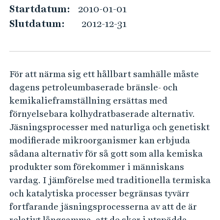
n
e
Startdatum:
2010-01-01
h
k
Slutdatum:
2012-12-31
å
a
l
p
l
s
e
För att närma sig ett hållbart samhälle måste
l
t
dagens petroleumbaserade bränsle- och
i
kemikalieframställning ersättas med
n
förnyelsebara kolhydratbaserade alternativ.
g
Jäsningsprocesser med naturliga och genetiskt
a
modifierade mikroorganismer kan erbjuda
v
sådana alternativ för så gott som alla kemiska
c
produkter som förekommer i människans
e
vardag. I jämförelse med traditionella termiska
l
och katalytiska processer begränsas tyvärr
fortfarande jäsningsprocesserna av att de är
l
relativt långsamma, att de sker i utspädda