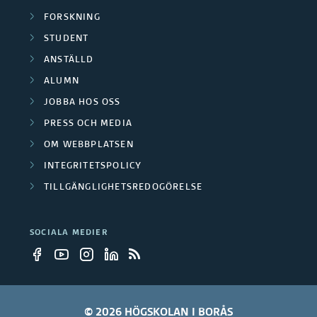
ä
FORSKNING
a
STUDENT
r
r
ANSTÄLLD
e
b
ALUMN
r
JOBBA HOS OSS
e
PRESS OCH MEDIA
t
OM WEBBPLATSEN
a
INTEGRITETSPOLICY
TILLGÄNGLIGHETSREDOGÖRELSE
r
e
SOCIALA MEDIER
© 2026 HÖGSKOLAN I BORÅS