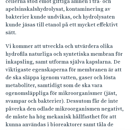
cellerna stod emot giftiga ämnen i trä- och
i
apelsinskalshydrolysat, kontaminering av
o
bakterier kunde undvikas, och hydrolysaten
p
kunde jäsas till etanol på ett mycket effektivt
r
sätt.
o
c
Vi kommer att utveckla och utvärdera olika
hydrofila naturliga och syntetiska membran för
e
inkapsling, samt utforma själva kapslarna. De
s
viktigaste egenskaperna för membranen är att
s
de ska släppa igenom vatten, gaser och lösta
e
metaboliter, samtidigt som de ska vara
r
ogenomsläppliga för mikroorganismer (jäst,
svampar och bakterier). Dessutom får de inte
påverka den odlade mikroorganismen negativt,
de måste ha hög mekanisk hållfasthet för att
kunna användas i bioreaktorer samt tåla de