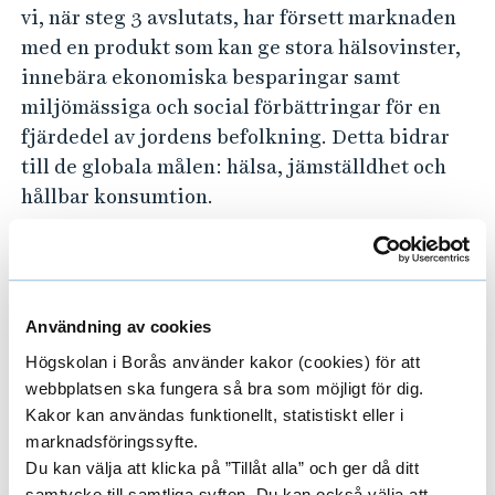
vi, när steg 3 avslutats, har försett marknaden
med en produkt som kan ge stora hälsovinster,
innebära ekonomiska besparingar samt
miljömässiga och social förbättringar för en
fjärdedel av jordens befolkning. Detta bidrar
till de globala målen: hälsa, jämställdhet och
hållbar konsumtion.
Projektet är en utveckling och fortsättning på
projektet:
Bekämpning av mensfattigdom
Projektet fortsätter i
Spacerpad steg 2
.
Användning av cookies
Högskolan i Borås använder kakor (cookies) för att
webbplatsen ska fungera så bra som möjligt för dig.
Kakor kan användas funktionellt, statistiskt eller i
Projektledare
marknadsföringssyfte.
Du kan välja att klicka på ”Tillåt alla” och ger då ditt
samtycke till samtliga syften. Du kan också välja att