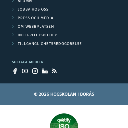
ALUMN
e
t
a
JOBBA HOS OSS
a
PRESS OCH MEDIA
r
OM WEBBPLATSEN
g
t
INTEGRITETSPOLICY
a
n
TILLGÄNGLIGHETSREDOGÖRELSE
r
e
SOCIALA MEDIER
e
r
© 2026 HÖGSKOLAN I BORÅS