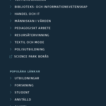
r
TEXTILHÖGSKOLAN
å
/
i
BIBLIOTEKS- OCH INFORMATIONSVETENSKAP
a
a
d
M
HANDEL OCH IT
n
p
S
e
MÄNNISKAN I VÅRDEN
e
a
r
a
PEDAGOGISKT ARBETE
n
d
n
RESURSÅTERVINNING
o
m
a
TEXTIL OCH MODE
s
j
a
POLISUTBILDNING
r
i
e
r
SCIENCE PARK BORÅS
b
ä
k
b
e
r
POPULÄRA LÄNKAR
t
e
UTBILDNINGAR
t
e
d
t
FORSKNING
a
r
e
STUDENT
s
r
ANSTÄLLD
l
p