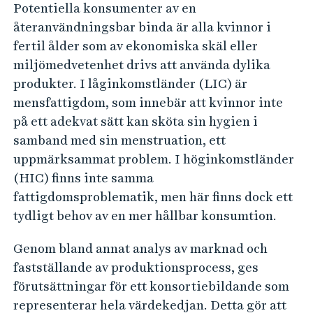
g
Potentiella konsumenter av en
s
återanvändningsbar binda är alla kvinnor i
fertil ålder som av ekonomiska skäl eller
b
miljömedvetenhet drivs att använda dylika
a
produkter. I låginkomstländer (LIC) är
r
mensfattigdom, som innebär att kvinnor inte
b
på ett adekvat sätt kan sköta sin hygien i
i
samband med sin menstruation, ett
n
uppmärksammat problem. I höginkomstländer
d
(HIC) finns inte samma
a
fattigdomsproblematik, men här finns dock ett
tydligt behov av en mer hållbar konsumtion.
Genom bland annat analys av marknad och
fastställande av produktionsprocess, ges
förutsättningar för ett konsortiebildande som
representerar hela värdekedjan. Detta gör att