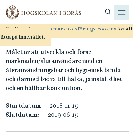
H
M
o
E
V
p
N
i
p
Vänligen
Acceptera marknadsförings-cookies
för att
Y
s
a
titta på innehållet.
a
t
S
s
i
Målet är att utveckla och förse
p
ö
l
marknaden/slutanvändare med en
k
a
l
återanvändningsbar och hygienisk binda
p
h
c
och därmed bidra till hälsa, jämställdhet
å
u
e
h
och en hållbar konsumtion.
v
r
b
u
p
.
d
Startdatum:
2018-11-15
a
s
i
Slutdatum:
2019-06-15
e
d
n
-
n