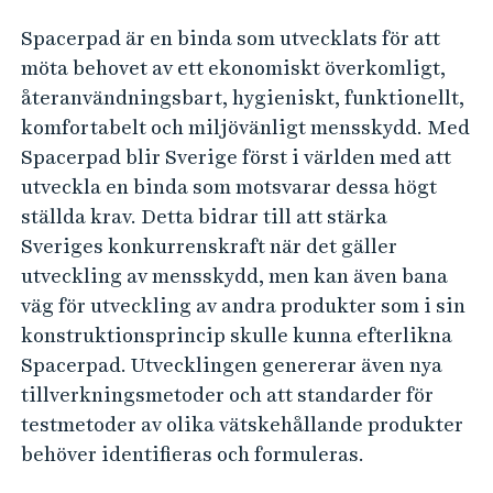
e
e
h
Spacerpad är en binda som utvecklats för att
n
å
möta behovet av ett ekonomiskt överkomligt,
å
l
återanvändningsbart, hygieniskt, funktionellt,
t
l
komfortabelt och miljövänligt mensskydd. Med
e
e
Spacerpad blir Sverige först i världen med att
r
t
utveckla en binda som motsvarar dessa högt
a
ställda krav. Detta bidrar till att stärka
n
Sveriges konkurrenskraft när det gäller
v
utveckling av mensskydd, men kan även bana
ä
väg för utveckling av andra produkter som i sin
konstruktionsprincip skulle kunna efterlikna
n
Spacerpad. Utvecklingen genererar även nya
d
tillverkningsmetoder och att standarder för
n
testmetoder av olika vätskehållande produkter
i
behöver identifieras och formuleras.
n