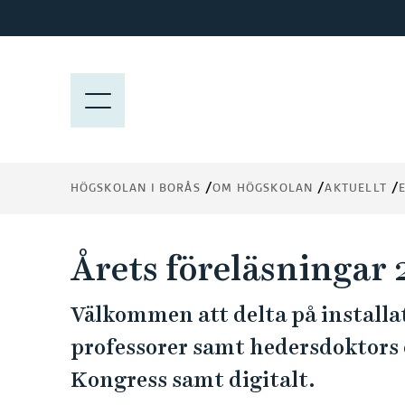
H
o
p
p
M
a
E
t
N
i
Y
l
HÖGSKOLAN I BORÅS
OM HÖGSKOLAN
AKTUELLT
l
h
u
Årets föreläsningar
v
u
Välkommen att delta på installa
d
i
professorer samt hedersdoktors 
n
Kongress samt digitalt.
n