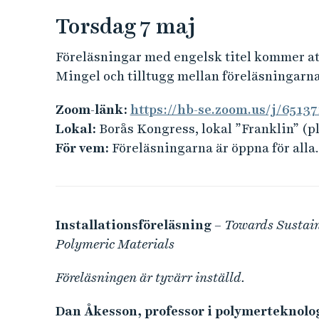
e
Torsdag 7 maj
h
å
Föreläsningar med engelsk titel kommer att
l
Mingel och tilltugg mellan föreläsningarn
l
e
Zoom-länk:
https://hb-se.zoom.us/j/6513
t
Lokal:
Borås Kongress, lokal ”Franklin” (pl
För vem:
Föreläsningarna är öppna för alla
Installationsföreläsning
– Towards Sustain
Polymeric Materials
Föreläsningen är tyvärr inställd.
Dan Åkesson, professor i polymerteknolo