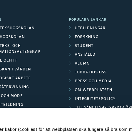
R
POPULÄRA LÄNKAR
OTEKSHÖGSKOLAN
UTBILDNINGAR
LHÖGSKOLAN
FORSKNING
TEKS- OCH
STUDENT
MATIONSVETENSKAP
ANSTÄLLD
L OCH IT
ALUMN
SKAN I VÅRDEN
JOBBA HOS OSS
OGISKT ARBETE
PRESS OCH MEDIA
SÅTERVINNING
OM WEBBPLATSEN
L OCH MODE
INTEGRITETSPOLICY
UTBILDNING
TILLGÄNGLIGHETSREDOGÖR
E PARK BORÅS
 kakor (cookies) för att webbplatsen ska fungera så bra som möj