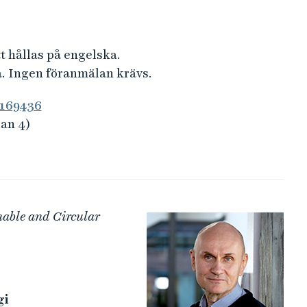
 hållas på engelska.
a. Ingen föranmälan krävs.
7169436
an 4)
.
able and Circular
gi