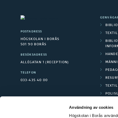
GENVÄGA
BIBLI
POSTADRESS
TEXTI
HÖGSKOLAN I BORÅS
BIBLIO
501 90 BORÅS
INFOR
HANDE
BESÖKSADRESS
MÄNNI
ALLÉGATAN 1 (RECEPTION)
PEDAG
TELEFON
RESUR
033-435 40 00
TEXTI
POLIS
SCIENC
Användning av cookies
Högskolan i Borås använder