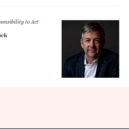
onsibility to Act
och