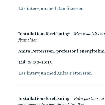
Läs intervjun med Dan Åkesson
Installationsföreläsning
– Min resa till en
framtiden
Anita Pettersson, professor i energitekn
Tid:
09:30–10:15
Läs intervjun med Anita Pettersson
Installationsföreläsning
– Från partnerval 
processer sedda genom en liten fisk