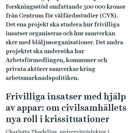
e
forskningsstöd omfattande 500 000 kronor
h
från Centrum för välfärdsstudier (CVS).
å
Det ena projekt ska studera hur frivilliga
l
l
insatser organiseras och hur samverkan
e
sker med blåljusorganisationer. Det andra
t
projektet ska undersöka hur
Arbetsförmedlingen, kommuner och
privata aktörer samverkar kring
arbetsmarknadspolitiken.
Frivilliga insatser med hjälp
av appar: om civilsamhällets
nya roll i krissituationer
Charlotta Thodelius, universitetslektor i