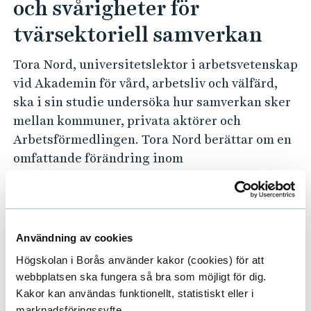
och svårigheter för
tvärsektoriell samverkan
Tora Nord, universitetslektor i arbetsvetenskap
vid Akademin för vård, arbetsliv och välfärd,
ska i sin studie undersöka hur samverkan sker
mellan kommuner, privata aktörer och
Arbetsförmedlingen. Tora Nord berättar om en
omfattande förändring inom
arbetsmarknadspolitiken där mer forskning
behövs:
– Såväl kommuner som privata aktörer har
Användning av cookies
under de senaste åren fått en mer tongivande
Högskolan i Borås använder kakor (cookies) för att
roll i svensk arbetsmarknadspolitik då de i
webbplatsen ska fungera så bra som möjligt för dig.
samverkan med Arbetsförmedlingen ska
Kakor kan användas funktionellt, statistiskt eller i
säkerställa ett ändamålsenligt stöd till grupper
marknadsföringssyfte.