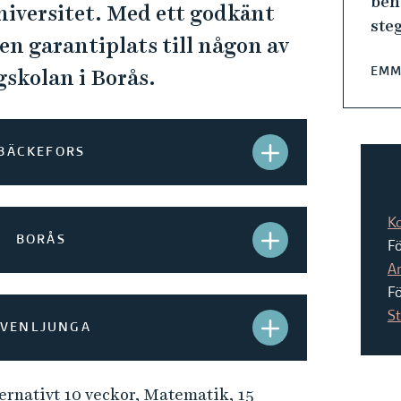
beh
niversitet. Med ett godkänt
ste
en garantiplats till någon av
EMM
skolan i Borås.
S
BÄCKEFORS
T
Ä
K
S
BORÅS
F
N
A
T
Fö
G
Ä
S
S
SVENLJUNGA
H
N
T
B
G
ternativt 10 veckor, Matematik, 15
Ä