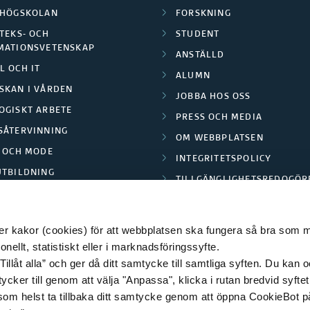
LHÖGSKOLAN
FORSKNING
TEKS- OCH
STUDENT
MATIONSVETENSKAP
ANSTÄLLD
L OCH IT
ALUMN
SKAN I VÅRDEN
JOBBA HOS OSS
OGISKT ARBETE
PRESS OCH MEDIA
SÅTERVINNING
OM WEBBPLATSEN
L OCH MODE
INTEGRITETSPOLICY
UTBILDNING
TILLGÄNGLIGHETSREDOGÖR
E PARK BORÅS
 kakor (cookies) för att webbplatsen ska fungera så bra som möj
ellt, statistiskt eller i marknadsföringssyfte.
Tillåt alla” och ger då ditt samtycke till samtliga syften. Du kan o
© 2026 HÖGSKOLAN I BORÅS
ycker till genom att välja "Anpassa", klicka i rutan bredvid syfte
 som helst ta tillbaka ditt samtycke genom att öppna CookieBot p