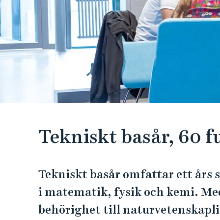
e
h
å
l
l
e
t
Tekniskt basår, 60 f
Tekniskt basår omfattar ett års 
i matematik, fysik och kemi. Med
behörighet till naturvetenskapli