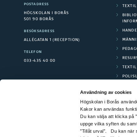
POSTADRESS
TEXTI
HÖGSKOLAN I BORÅS
BIBLIO
501 90 BORÅS
INFOR
HANDE
BESÖKSADRESS
MÄNNI
ALLÉGATAN 1 (RECEPTION)
PEDAG
TELEFON
RESUR
033-435 40 00
TEXTI
POLIS
SCIENC
Användning av cookies
Högskolan i Borås använder
Kakor kan användas funktion
Du kan välja att klicka på ”
uppge vilka syften du samt
”Tillåt urval”. Du kan när