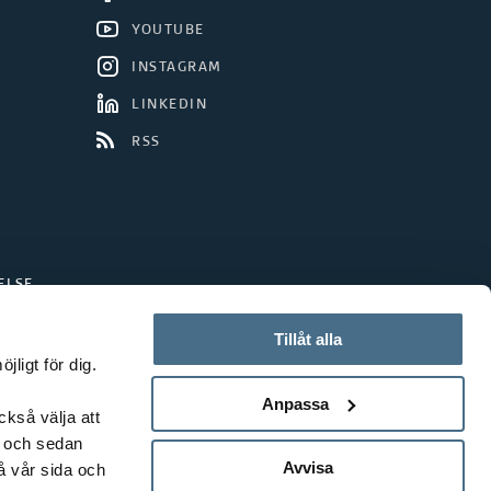
YOUTUBE
INSTAGRAM
LINKEDIN
RSS
ELSE
Tillåt alla
ligt för dig.
Anpassa
ckså välja att
t och sedan
Avvisa
å vår sida och