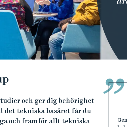
dr
up
studier och ger dig behörighet
 det tekniska basåret får du
Gen
ga och framför allt tekniska