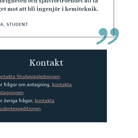
örigheten och självförtroendet att ta
get mot att bli ingenjör i kemiteknik.
A, STUDENT
Kontakt
ontakta Studievägledningen
.
ör frågor om antagning,
kontakta
ntagningen
.
r övriga frågor,
kontakta
tudentexpeditionen
.