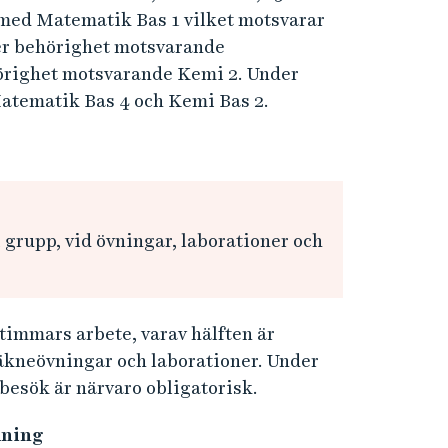
-
 med Matematik Bas 1 vilket motsvarar
H
N
6
er behörighet motsvarande
B
örighet motsvarande Kemi 2. Under
G
2
Matematik Bas 4 och Kemi Bas 2.
-
H
1
6
B
8
2
-
9
1
6
i grupp, vid övningar, laborationer och
9
2
9
1
timmars arbete, varav hälften är
7
räkneövningar och laborationer. Under
besök är närvaro obligatorisk.
9
dning