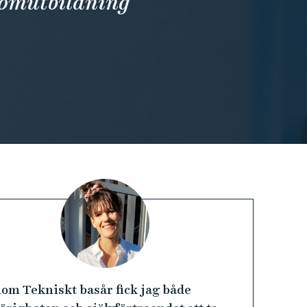
ömutbildning
om Tekniskt basår fick jag både