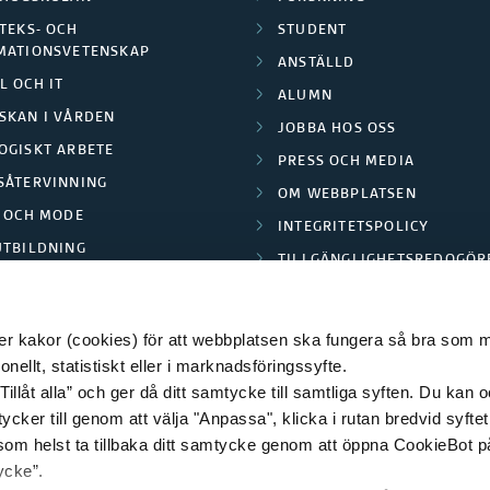
TEKS- OCH
STUDENT
MATIONSVETENSKAP
ANSTÄLLD
L OCH IT
ALUMN
SKAN I VÅRDEN
JOBBA HOS OSS
OGISKT ARBETE
PRESS OCH MEDIA
SÅTERVINNING
OM WEBBPLATSEN
L OCH MODE
INTEGRITETSPOLICY
UTBILDNING
TILLGÄNGLIGHETSREDOGÖR
E PARK BORÅS
 kakor (cookies) för att webbplatsen ska fungera så bra som möj
ellt, statistiskt eller i marknadsföringssyfte.
Tillåt alla” och ger då ditt samtycke till samtliga syften. Du kan o
© 2026 HÖGSKOLAN I BORÅS
ycker till genom att välja "Anpassa", klicka i rutan bredvid syfte
 som helst ta tillbaka ditt samtycke genom att öppna CookieBot p
ycke”.