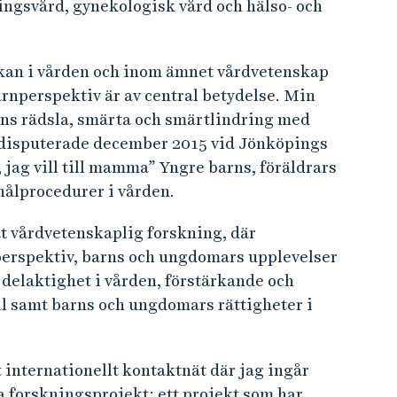
ingsvård, gynekologisk vård och hälso- och
an i vården och inom ämnet vårdvetenskap
rnperspektiv är av central betydelse. Min
rns rädsla, smärta och smärtlindring med
 disputerade december 2015 vid Jönköpings
 jag vill till mamma” Yngre barns, föräldrars
nålprocedurer i vården.
t vårdvetenskaplig forskning, där
tperspektiv, barns och ungdomars upplevelser
 delaktighet i vården, förstärkande och
l samt barns och ungdomars rättigheter i
 internationellt kontaktnät där jag ingår
a forskningsprojekt: ett projekt som har