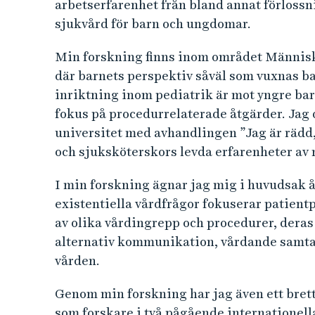
arbetserfarenhet från bland annat förlossn
sjukvård för barn och ungdomar.
Min forskning finns inom området Människ
där barnets perspektiv såväl som vuxnas ba
inriktning inom pediatrik är mot yngre ba
fokus på procedurrelaterade åtgärder. Jag
universitet med avhandlingen ”Jag är rädd,
och sjuksköterskors levda erfarenheter av 
I min forskning ägnar jag mig i huvudsak å
existentiella vårdfrågor fokuserar patien
av olika vårdingrepp och procedurer, deras
alternativ kommunikation, vårdande samta
vården.
Genom min forskning har jag även ett brett
som forskare i två pågående internationell