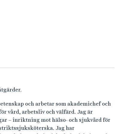
åtgärder.
dvetenskap och arbetar som akademichef och
r vård, arbetsliv och välfärd. Jag är
ar – inriktning mot hälso- och sjukvård för
triktssjuksköterska. Jag har