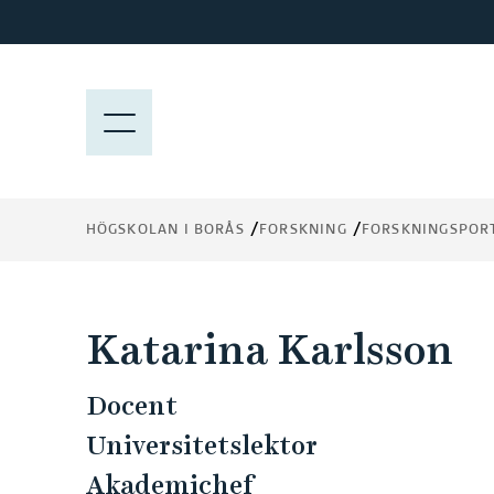
H
o
p
p
M
a
E
t
N
i
Y
l
HÖGSKOLAN I BORÅS
FORSKNING
FORSKNINGSPOR
l
h
u
v
Katarina Karlsson
u
d
Docent
i
n
Universitetslektor
n
Akademichef