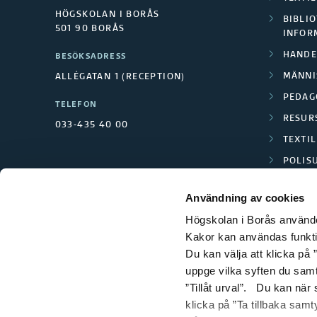
HÖGSKOLAN I BORÅS
BIBLIO
501 90 BORÅS
INFOR
HANDE
BESÖKSADRESS
MÄNNI
ALLÉGATAN 1 (RECEPTION)
PEDAG
TELEFON
RESUR
033-435 40 00
TEXTI
POLIS
SCIENC
Användning av cookies
Högskolan i Borås använder
Kakor kan användas funktion
Du kan välja att klicka på ”
uppge vilka syften du samt
”Tillåt urval”. Du kan när
klicka på ”Ta tillbaka samt