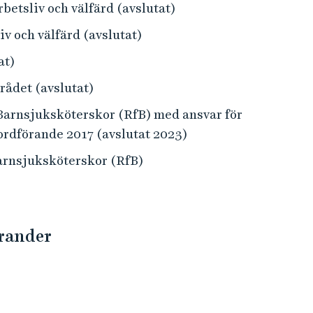
betsliv och välfärd (avslutat)
v och välfärd (avslutat)
at)
ådet (avslutat)
Barnsjuksköterskor (RfB) med ansvar för
ordförande 2017 (avslutat 2023)
arnsjuksköterskor (RfB)
orander