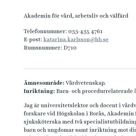
e
h
Akademin för vård, arbetsliv och välfärd
å
l
Telefonnummer:
033-435 4761
l
E-post:
katarina.karlsson@hb.se
e
Rumsnummer:
D710
t
Ämnesområde:
Vårdvetenskap.
Inriktning:
Barn- och procedurrelaterade 
Jag är universitetslektor och docent i vår
forskare vid Högskolan i Borås, Akademin fö
sjuksköterska med två specialistutbildning
barn och ungdomar samt inriktning mot dis