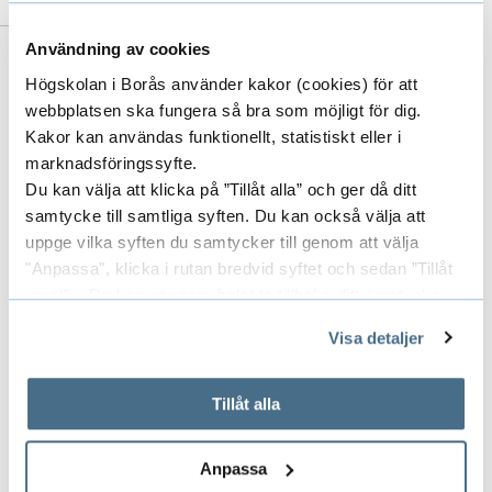
Användning av cookies
Till forskarens publikationer i DiVA
Högskolan i Borås använder kakor (cookies) för att
(Digitala Vetenskapliga Arkivet)
webbplatsen ska fungera så bra som möjligt för dig.
Kakor kan användas funktionellt, statistiskt eller i
marknadsföringssyfte.
Du kan välja att klicka på ”Tillåt alla” och ger då ditt
samtycke till samtliga syften. Du kan också välja att
uppge vilka syften du samtycker till genom att välja
"Anpassa", klicka i rutan bredvid syftet och sedan ”Tillåt
Senaste publikationer
E
urval”. Du kan när som helst ta tillbaka ditt samtycke
genom att öppna CookieBot på vår sida och klicka på ”Ta
x
Visa detaljer
tillbaka samtycke”.
På fliken "Information" kan du läsa om hur kakorna
p
Pågående forskningsprojekt
E
används och hur vi och våra leverantörer inhämtar och
Tillåt alla
a
behandlar personuppgifter.
x
n
Anpassa
p