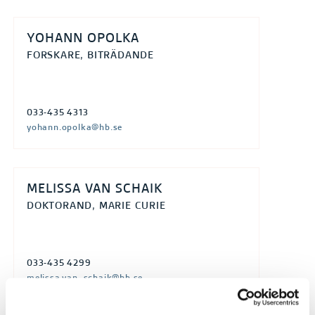
YOHANN OPOLKA
FORSKARE, BITRÄDANDE
033-435 4313
yohann.opolka@hb.se
MELISSA VAN SCHAIK
DOKTORAND, MARIE CURIE
033-435 4299
melissa.van_schaik@hb.se