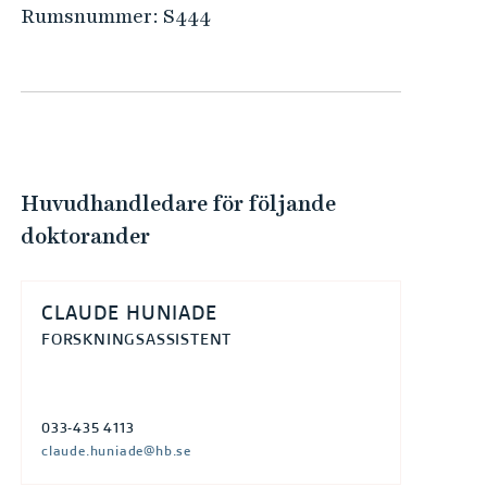
e
Rumsnummer:
S444
h
å
l
l
e
t
Huvudhandledare för följande
doktorander
CLAUDE HUNIADE
FORSKNINGSASSISTENT
033-435 4113
claude.huniade@hb.se