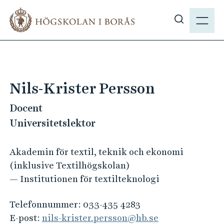
H
M
o
E
V
p
N
i
p
Y
s
a
a
t
s
i
Nils-Krister Persson
ö
l
k
Docent
l
p
h
Universitetslektor
å
u
h
v
Akademin för textil, teknik och ekonomi
b
u
(inklusive Textilhögskolan)
.
d
— Institutionen för textilteknologi
s
i
e
n
Telefonnummer:
033-435 4283
n
E-post:
nils-krister.persson@hb.se