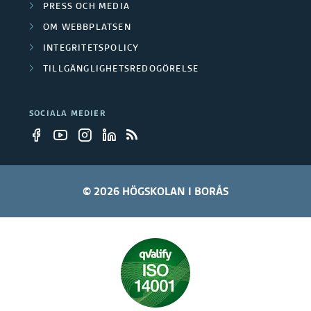
e
PRESS OCH MEDIA
g
u
n
OM WEBBPLATSEN
r
s
p
INTEGRITETSPOLICY
i
p
TILLGÄNGLIGHETSREDOGÖRELSE
p
n
r
e
g
SOCIALA MEDIER
o
r
s
j
p
e
r
© 2026 HÖGSKOLAN I BORÅS
k
o
t
j
e
k