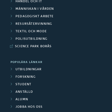
s
HANDEL OCH IT
p
O
n
r
MÄNNISKAN I VÅRDEN
l
u
m
d
PEDAGOGISKT ARBETE
a
u
b
RESURSÅTERVINNING
r
e
F
t
TEXTIL OCH MODE
l
å
f
o
POLISUTBILDNING
a
i
d
o
SCIENCE PARK BORÅS
r
d
k
e
r
s
e
a
POPULÄRA LÄNKAR
n
s
k
UTBILDNINGAR
f
t
k
FORSKNING
a
o
i
STUDENT
n
r
r
ANSTÄLLD
o
i
g
ALUMN
s
n
n
JOBBA HOS OSS
r
k