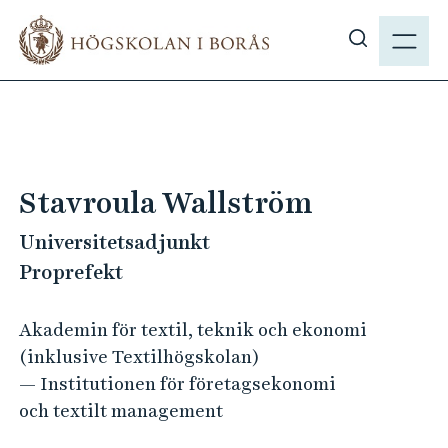
H
M
o
E
V
p
N
i
p
Y
s
a
a
t
s
i
ö
l
Stavroula Wallström
k
l
p
Universitetsadjunkt
h
å
u
Proprefekt
h
v
b
u
Akademin för textil, teknik och ekonomi
.
d
(inklusive Textilhögskolan)
s
i
— Institutionen för företagsekonomi
e
n
och textilt management
n