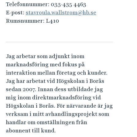
e
Telefonnummer:
033-435 4463
h
E-post:
stavroula.wallstrom@hb.se
å
Rumsnummer:
L410
l
l
e
t
Jag arbetar som adjunkt inom
marknadsföring med fokus på
interaktion mellan företag och kunder.
Jag har arbetat vid Högskolan i Borås
sedan 2007. Innan dess utbildade jag
mig inom direktmarknadsföring vid
Högskolan i Borås. För närvarande är jag
verksam i mitt avhandlingsprojekt som
handlar om omställningen från
abonnent till kund.