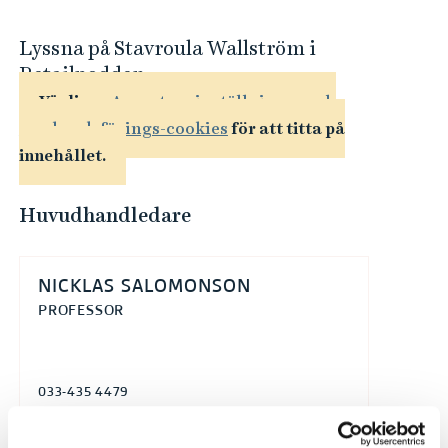
Lyssna på Stavroula Wallström i
Retailpodden
Vänligen
Acceptera inställningar och
marknadsförings-cookies
för att titta på
innehållet.
Huvudhandledare
NICKLAS SALOMONSON
PROFESSOR
033-435 4479
nicklas.salomonson@hb.se