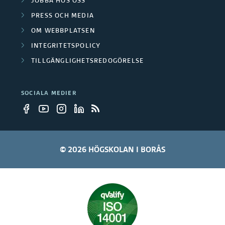
i
JOBBA HOS OSS
r
k
PRESS OCH MEDIA
o
u
n
OM WEBBPLATSEN
n
p
INTEGRITETSPOLICY
i
e
TILLGÄNGLIGHETSREDOGÖRELSE
p
n
r
e
g
SOCIALA MEDIER
r
s
p
r
© 2026 HÖGSKOLAN I BORÅS
o
j
e