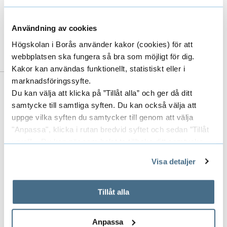
Thomas Polesie, Göteborgs
Universitet
Användning av cookies
Högskolan i Borås använder kakor (cookies) för att
webbplatsen ska fungera så bra som möjligt för dig.
Kakor kan användas funktionellt, statistiskt eller i
marknadsföringssyfte.
Du kan välja att klicka på ”Tillåt alla” och ger då ditt
Till forskarens publikationer i DiVA
samtycke till samtliga syften. Du kan också välja att
(Digitala Vetenskapliga Arkivet)
uppge vilka syften du samtycker till genom att välja
"Anpassa", klicka i rutan bredvid syftet och sedan ”Tillåt
urval”. Du kan när som helst ta tillbaka ditt samtycke
genom att öppna CookieBot på vår sida och klicka på ”Ta
Visa detaljer
tillbaka samtycke”.
På fliken "Information" kan du läsa om hur kakorna
används och hur vi och våra leverantörer inhämtar och
Senaste publikationer
Tillåt alla
E
behandlar personuppgifter.
x
Anpassa