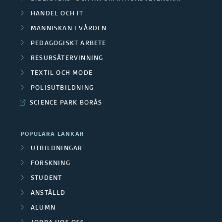
a
s
e
s
HANDEL OCH IT
O
t
r
MÄNNISKAN I VÅRDEN
l
m
e
PEDAGOGISKT ARBETE
a
u
RESURSÅTERVINNING
r
p
F
t
TEXTIL OCH MODE
å
u
o
POLISUTBILDNING
a
d
b
SCIENCE PARK BORÅS
r
d
e
l
s
e
POPULÄRA LÄNKAR
n
i
k
UTBILDNINGAR
f
k
FORSKNING
a
o
STUDENT
a
r
r
ANSTÄLLD
t
g
ALUMN
s