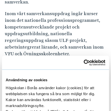
samverkan.
Inom vårt samverkansuppdrag ingår kurser
inom det nationella professionsprogrammet,
kompetensutvecklande projekt och
uppdragsutbildning, nationella
regeringsuppdrag såsom ULF-projekt,
arbetsintegrerat lärande, och samverkan inom
VFU och Övningsskoleenheter.
Välkommen att kontakta
oss!
Användning av cookies
ULF-projekt
Högskolan i Borås använder kakor (cookies) för att
Kontakt:
ulfprojekt@hb.se
webbplatsen ska fungera så bra som möjligt för dig.
Kakor kan användas funktionellt, statistiskt eller i
Uppdragsutbildning och Nationella
marknadsföringssyfte.