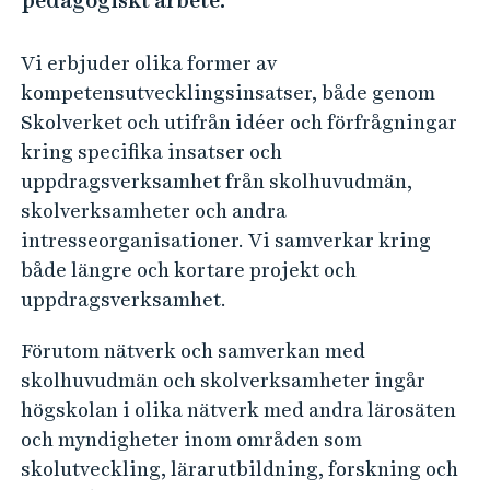
pedagogiskt arbete.
e
h
å
Vi erbjuder olika former av
l
kompetensutvecklingsinsatser, både genom
l
Skolverket och utifrån idéer och förfrågningar
e
kring specifika insatser och
t
uppdragsverksamhet från skolhuvudmän,
skolverksamheter och andra
intresseorganisationer. Vi samverkar kring
både längre och kortare projekt och
uppdragsverksamhet.
Förutom nätverk och samverkan med
skolhuvudmän och skolverksamheter ingår
högskolan i olika nätverk med andra lärosäten
och myndigheter inom områden som
skolutveckling, lärarutbildning, forskning och