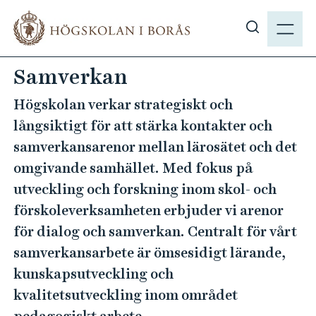
H
M
o
E
V
p
N
i
p
Samverkan
Y
s
a
a
t
Högskolan verkar strategiskt och
s
i
långsiktigt för att stärka kontakter och
ö
l
samverkansarenor mellan lärosätet och det
k
l
omgivande samhället. Med fokus på
p
h
å
utveckling och forskning inom skol- och
u
h
v
förskoleverksamheten erbjuder vi arenor
b
u
för dialog och samverkan. Centralt för vårt
.
d
samverkansarbete är ömsesidigt lärande,
s
i
kunskapsutveckling och
e
n
kvalitetsutveckling inom området
n