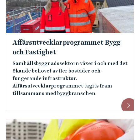
l
e
ä
h
å
n
l
k
l
a
e
Affärsutvecklarprogrammet Bygg
r
t
och Fastighet
Samhällsbyggnadssektorn växer i och med det
ökande behovet av fler bostäder och
fungerande infrastruktur.
Affärsutvecklarprogrammet tagits fram
tillsammans med byggbranschen.