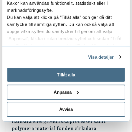
Kakor kan användas funktionellt, statistiskt eller i
marknadsföringssyfte.
Du kan välja att klicka på ”Tillåt alla” och ger då ditt
samtycke till samtliga syften. Du kan också välja att
uppge vilka syften du samtycker till genom att välja
"Anpassa", klicka i rutan bredvid syftet och sedan ”Tillåt
urval”. Du kan när som helst ta tillbaka ditt samtycke
genom att öppna CookieBot på vår sida och klicka på ”Ta
Visa detaljer
tillbaka samtycke”.
På fliken "Information" kan du läsa om hur kakorna
används och hur vi och våra leverantörer inhämtar och
Tillåt alla
behandlar personuppgifter.
Anpassa
Masterutbildningar
Vårt masterprogram i Resursåtervinning har
Avvisa
tre inriktningar: bioteknik och bioekonomi,
hållbara energitekniska processer samt
polymera material för den cirkulära