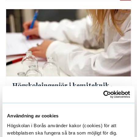
Högskoleingenjör i kemiteknik -
Hållbara material och processer
Vill du vara med och utveckla ett hållbart
samhälle med hjälp av kemi- och bioteknik?
Användning av cookies
Gränslandet mellan biologi och teknik
Högskolan i Borås använder kakor (cookies) för att
krymper och de båda områdena utveckl...
webbplatsen ska fungera så bra som möjligt för dig.