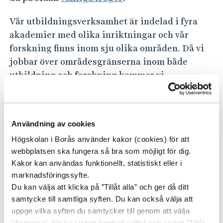
Vår utbildningsverksamhet är indelad i fyra
akademier med olika inriktningar och vår
forskning finns inom sju olika områden. Då vi
jobbar över områdesgränserna inom både
utbildning och forskning kommer vi
tillsammans att hitta lösningar på de flesta
tänkbara problem. Börja därför gärna med en
enkel, eller svår, fråga så hittar vi snart en bra
Användning av cookies
lösning tillsammans.
Högskolan i Borås använder kakor (cookies) för att
Läs gärna mer om våra
Kompetensområden
webbplatsen ska fungera så bra som möjligt för dig.
Kakor kan användas funktionellt, statistiskt eller i
marknadsföringssyfte.
Du kan välja att klicka på ”Tillåt alla” och ger då ditt
samtycke till samtliga syften. Du kan också välja att
uppge vilka syften du samtycker till genom att välja
"Anpassa", klicka i rutan bredvid syftet och sedan ”Tillåt