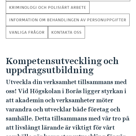
e
KRIMINOLOGI OCH POLISIÄRT ARBETE
h
å
INFORMATION OM BEHANDLINGEN AV PERSONUPPGIFTER
l
l
VANLIGA FRÅGOR
KONTAKTA OSS
e
t
Kompetensutveckling och
uppdragsutbildning
Utveckla din verksamhet tillsammans med
oss! Vid Högskolan i Borås ligger styrkan i
att akademin och verksamheter möter
varandra och utvecklar både företag och
samhälle. Detta tillsammans med vår tro på
att livslångt lärande är viktigt för vårt