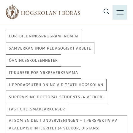
H
M
o
E
V
p
N
i
p
Y
s
a
FORTBILDNINGSPROGRAM INOM AI
a
t
s
i
SAMVERKAN INOM PEDAGOGISKT ARBETE
ö
l
ÖVNINGSSKOLEENHETER
k
l
p
h
IT-KURSER FÖR YRKESVERKSAMMA
å
u
h
UPPDRAGSUTBILDNING VID TEXTILHÖGSKOLAN
v
b
u
SUPERVISING DOCTORAL STUDENTS (4 VECKOR)
.
d
s
FASTIGHETSMÄKLARKURSER
i
e
n
AI SOM EN DEL I UNDERVISNINGEN – I PERSPEKTIV AV
n
AKADEMISK INTEGRITET (4 VECKOR, DISTANS)