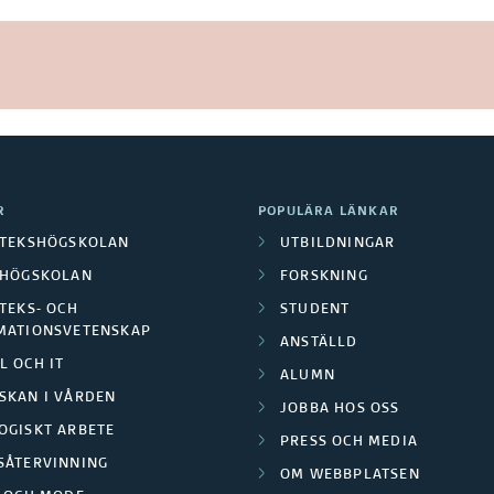
R
POPULÄRA LÄNKAR
OTEKSHÖGSKOLAN
UTBILDNINGAR
LHÖGSKOLAN
FORSKNING
TEKS- OCH
STUDENT
MATIONSVETENSKAP
ANSTÄLLD
L OCH IT
ALUMN
SKAN I VÅRDEN
JOBBA HOS OSS
OGISKT ARBETE
PRESS OCH MEDIA
SÅTERVINNING
OM WEBBPLATSEN