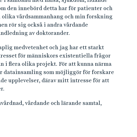
om den innebörd detta har för patienter och
r i olika vårdsammanhang och min forskning
men rör sig också i andra vårdande
ndledning av doktorander.
plig medvetenhet och jag har ett starkt
tresset för människors existentiella frågor
 i flera olika projekt. För att kunna närma
r datainsamling som möjliggör för forskare
de upplevelser, därav mitt intresse för att
r.
vårdnad, vårdande och lärande samtal,