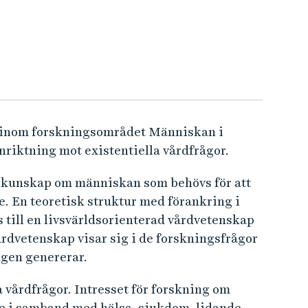
p inom forskningsområdet Människan i
nriktning mot existentiella vårdfrågor.
 kunskap om människan som behövs för att
e. En teoretisk struktur med förankring i
s till en livsvärldsorienterad vårdvetenskap
rdvetenskap visar sig i de forskningsfrågor
gen genererar.
 vårdfrågor. Intresset för forskning om
de i samband med hälsa, sjukdom, lidande