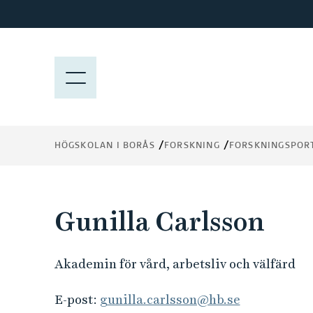
H
o
p
p
M
a
E
t
N
i
Y
l
HÖGSKOLAN I BORÅS
FORSKNING
FORSKNINGSPOR
l
h
u
v
Gunilla Carlsson
u
d
i
Akademin för vård, arbetsliv och välfärd
n
n
E-post:
gunilla.carlsson@hb.se