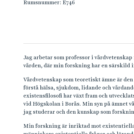
e
Rumsnummer:
E746
h
å
l
l
e
t
Jag arbetar som professor i vårdvetenska
vården, där min forskning har en särskild i
Vårdvetenskap som teoretiskt ämne är den
förstå hälsa, sjukdom, lidande och vårdand
existensfilosofi har växt fram och utvecklat
vid Högskolan i Borås. Min syn på ämnet vå
jag studerar och den kunskap som forsknin
Min forskning är inriktad mot existentiella
människors existentiella frågor och läran