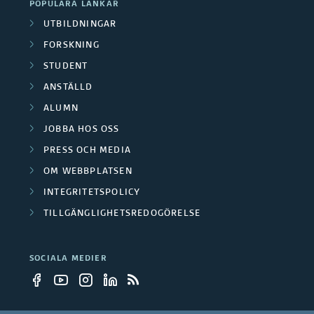
f
POPULÄRA LÄNKAR
a
i
d
UTBILDNINGAR
o
d
k
FORSKNING
e
r
e
STUDENT
a
n
s
ANSTÄLLD
f
t
ALUMN
k
o
i
JOBBA HOS OSS
n
r
PRESS OCH MEDIA
o
i
OM WEBBPLATSEN
s
n
INTEGRITETSPOLICY
n
k
e
TILLGÄNGLIGHETSREDOGÖRELSE
g
n
r
s
SOCIALA MEDIER
i
p
n
r