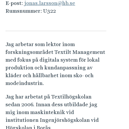
e
E-post:
jonas.larsson@hb.se
h
Rumsnummer:
U322
å
l
l
e
Jag arbetar som lektor inom
t
forskningsområdet Textilt Management
med fokus på digitala system för lokal
produktion och kundanpassning av
kläder och hållbarhet inom sko- och
modeindustrin.
Jag har arbetat på Textilhögskolan
sedan 2006. Innan dess utbildade jag
mig inom maskinteknik vid
institutionen Ingenjörshögskolan vid
Högskolan i Borås.