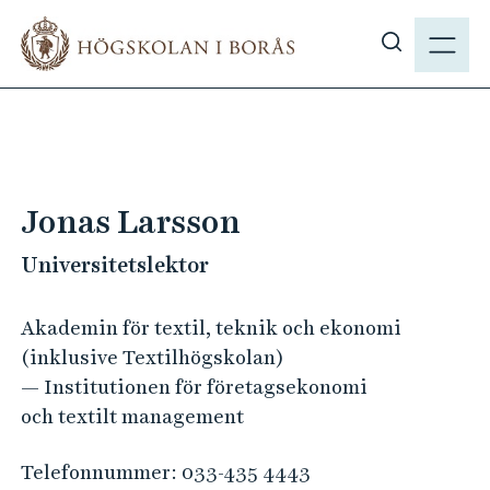
H
M
o
E
V
p
N
i
p
Y
s
a
a
t
s
i
ö
l
Jonas Larsson
k
l
p
Universitetslektor
h
å
u
h
v
Akademin för textil, teknik och ekonomi
b
u
(inklusive Textilhögskolan)
.
d
— Institutionen för företagsekonomi
s
i
och textilt management
e
n
n
Telefonnummer:
033-435 4443