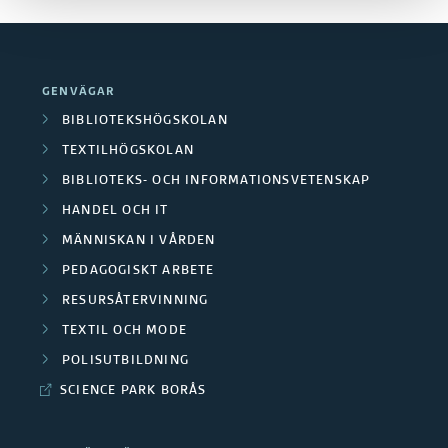
x
e
n
S
p
r
d
e
a
a
GENVÄGAR
e
n
n
BIBLIOTEKSHÖGSKOLAN
P
r
a
TEXTILHÖGSKOLAN
d
å
BIBLIOTEKS- OCH INFORMATIONSVETENSKAP
a
s
e
g
HANDEL OCH IT
A
t
r
MÄNNISKAN I VÅRDEN
å
v
e
PEDAGOGISKT ARBETE
a
e
RESURSÅTERVINNING
s
p
O
n
TEXTIL OCH MODE
l
u
m
POLISUTBILDNING
d
u
b
SCIENCE PARK BORÅS
r
e
t
l
å