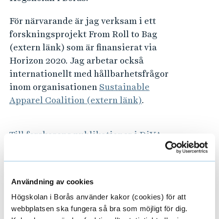
För närvarande är jag verksam i ett
forskningsprojekt From Roll to Bag
(extern länk) som är finansierat via
Horizon 2020. Jag arbetar också
internationellt med hållbarhetsfrågor
inom organisationen
Sustainable
Apparel Coalition (extern länk)
.
Till forskarens publikationer i DiVA
(Digitala Vetenskapliga Arkivet)
Avhandlingstitel
Användning av cookies
Mass Customization of Fashion
Högskolan i Borås använder kakor (cookies) för att
webbplatsen ska fungera så bra som möjligt för dig.