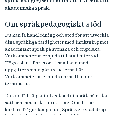
språkpedagogiskt stöd för att utveckla ditt
e
h
akademiska språk.
å
l
Om språkpedagogiskt stöd
l
e
Du kan få handledning och stöd för att utveckla
t
dina språkliga färdigheter med inriktning mot
akademiskt språk på svenska och engelska.
Verksamheterna erbjuds till studenter vid
Högskolan i Borås och i samband med
uppgifter som ingår i studierna här.
Verksamheterna erbjuds normalt under
terminstid.
Du kan få hjälp att utveckla ditt språk på olika
sätt och med olika inriktning. Om du har
kortare frågor lämpar sig Språkverkstad drop-