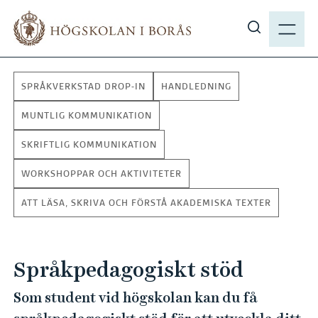
H
M
o
E
V
p
N
i
p
Y
s
a
SPRÅKVERKSTAD DROP-IN
HANDLEDNING
a
t
s
i
MUNTLIG KOMMUNIKATION
ö
l
SKRIFTLIG KOMMUNIKATION
k
l
p
h
WORKSHOPPAR OCH AKTIVITETER
å
u
h
ATT LÄSA, SKRIVA OCH FÖRSTÅ AKADEMISKA TEXTER
v
b
u
.
d
s
Språkpedagogiskt stöd
i
e
n
Som student vid högskolan kan du få
n