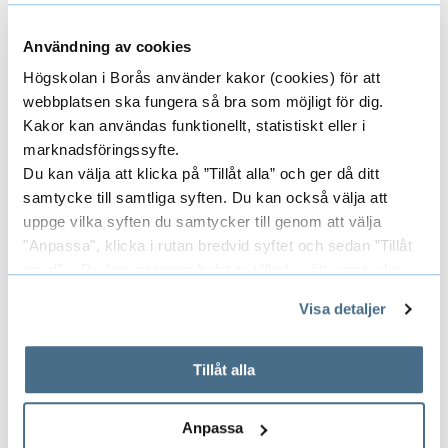
kursytan
SPS - utveckla akademiskt språk
Användning av cookies
Kontakt - språkhandledare
Högskolan i Borås använder kakor (cookies) för att
webbplatsen ska fungera så bra som möjligt för dig.
Johanna Persson,
Kakor kan användas funktionellt, statistiskt eller i
marknadsföringssyfte.
Universitetsadjunkt
Du kan välja att klicka på ”Tillåt alla” och ger då ditt
Muntlig och skriftlig kommunikation
samtycke till samtliga syften. Du kan också välja att
uppge vilka syften du samtycker till genom att välja
Rumsnummer: J 437
"Anpassa", klicka i rutan bredvid syftet och sedan ”Tillåt
033-435 4265
urval”. Du kan när som helst ta tillbaka ditt samtycke
johanna.persson@hb.se
genom att öppna CookieBot på vår sida och klicka på ”Ta
Visa detaljer
tillbaka samtycke”.
På fliken "Information" kan du läsa om hur kakorna
används och hur vi och våra leverantörer inhämtar och
Tillåt alla
Anna Ekman
behandlar personuppgifter.
Muntlig och skriftlig kommunikation
Anpassa
Rumsnummer: J 436