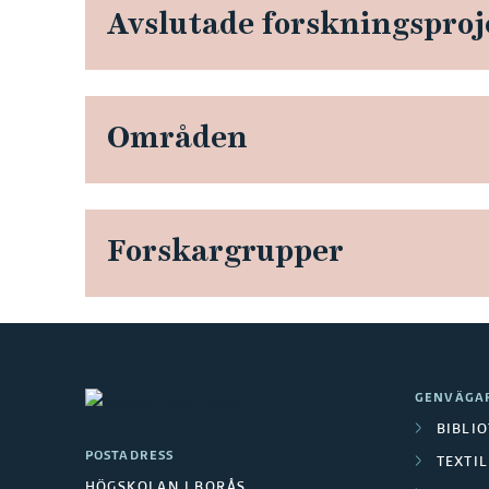
Avslutade forskningsproj
Områden
Forskargrupper
GENVÄGA
BIBLI
POSTADRESS
TEXTI
HÖGSKOLAN I BORÅS