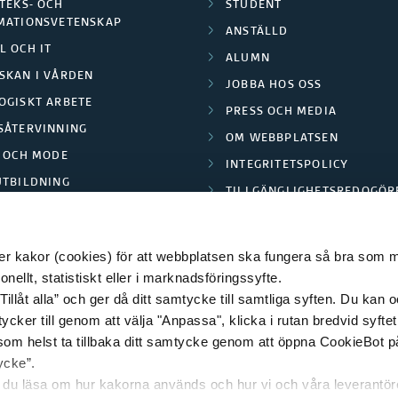
TEKS- OCH
STUDENT
MATIONSVETENSKAP
ANSTÄLLD
L OCH IT
ALUMN
SKAN I VÅRDEN
JOBBA HOS OSS
OGISKT ARBETE
PRESS OCH MEDIA
SÅTERVINNING
OM WEBBPLATSEN
L OCH MODE
INTEGRITETSPOLICY
UTBILDNING
TILLGÄNGLIGHETSREDOGÖR
E PARK BORÅS
 kakor (cookies) för att webbplatsen ska fungera så bra som möj
ellt, statistiskt eller i marknadsföringssyfte.
Tillåt alla” och ger då ditt samtycke till samtliga syften. Du kan o
© 2026 HÖGSKOLAN I BORÅS
ycker till genom att välja "Anpassa", klicka i rutan bredvid syfte
 som helst ta tillbaka ditt samtycke genom att öppna CookieBot p
ycke”.
n du läsa om hur kakorna används och hur vi och våra leverantö