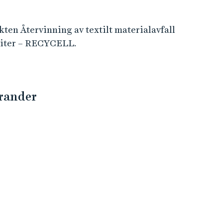
ten Återvinning av textilt materialavfall
siter – RECYCELL.
orander