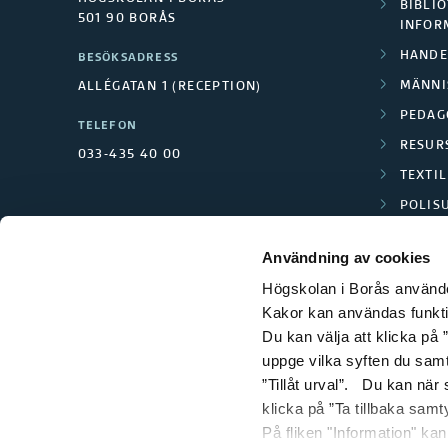
BIBLIO
501 90 BORÅS
INFOR
HANDE
BESÖKSADRESS
MÄNNI
ALLÉGATAN 1 (RECEPTION)
PEDAG
TELEFON
RESUR
033-435 40 00
TEXTI
POLIS
SCIENC
Användning av cookies
Högskolan i Borås använder
Kakor kan användas funktion
Du kan välja att klicka på ”
uppge vilka syften du samt
”Tillåt urval”. Du kan när
klicka på ”Ta tillbaka samt
På fliken "Information" ka