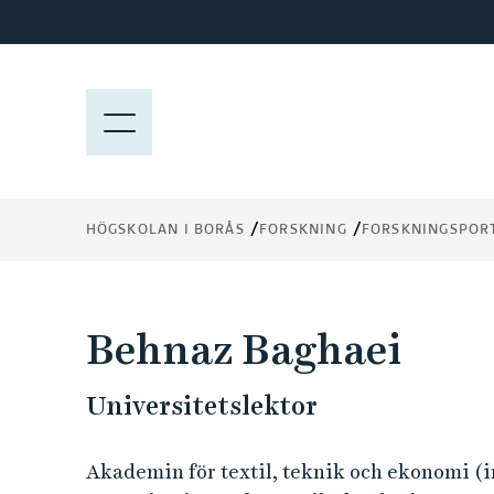
H
o
p
p
M
a
E
t
N
i
Y
l
HÖGSKOLAN I BORÅS
FORSKNING
FORSKNINGSPOR
l
h
u
v
Behnaz Baghaei
u
d
Universitetslektor
i
n
n
Akademin för textil, teknik och ekonomi (