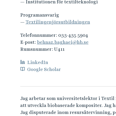
e
— Institutionen för textilteknologi
h
å
Programansvarig
l
—
Textilingenjörs­utbildningen
l
e
Telefonnummer:
033-435 5904
t
E-post:
behnaz.baghaei@hb.se
Rumsnummer:
U411
LinkedIn
Google Scholar
Jag arbetar som universitetslektor i Texti
att utveckla biobaserade kompositer. Jag h
Jag disputerade inom resursåtervinning, p