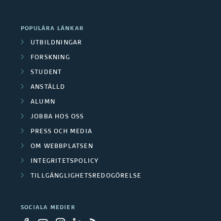
r
k
u
o
s
a
POPULÄRA LÄNKAR
m
r
k
UTBILDNINGAR
t
b
s
FORSKNING
a
i
i
STUDENT
k
r
ANSTÄLLD
o
l
n
g
ALUMN
n
d
i
JOBBA HOS OSS
r
e
n
PRESS OCH MEDIA
n
u
OM WEBBPLATSEN
r
i
g
p
INTEGRITETSPOLICY
n
s
TILLGÄNGLIGHETSREDOGÖRELSE
p
g
p
e
SOCIALA MEDIER
a
r
r