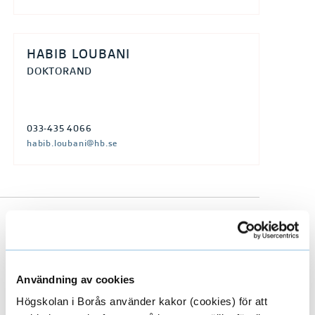
HABIB LOUBANI
DOKTORAND
033-435 4066
habib.loubani@hb.se
Till forskarens publikationer i DiVA
(Digitala Vetenskapliga Arkivet)
Användning av cookies
Högskolan i Borås använder kakor (cookies) för att