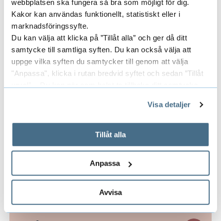
webbplatsen ska fungera så bra som möjligt för dig.
Kakor kan användas funktionellt, statistiskt eller i
marknadsföringssyfte.
Senaste publikationer
E
Du kan välja att klicka på ”Tillåt alla” och ger då ditt
samtycke till samtliga syften. Du kan också välja att
x
uppge vilka syften du samtycker till genom att välja
"Anpassa", klicka i rutan bredvid syftet och sedan ”Tillåt
p
Avslutade forskningsprojekt
E
urval”. Du kan när som helst ta tillbaka ditt samtycke
a
genom att öppna CookieBot på vår sida och klicka på ”Ta
x
Visa detaljer
tillbaka samtycke”.
n
På fliken "Information" kan du läsa om hur kakorna
p
Områden
E
används och hur vi och våra leverantörer inhämtar och
Tillåt alla
d
a
behandlar personuppgifter.
x
e
n
Anpassa
p
r
Centrumbildningar
E
d
a
Avvisa
a
x
e
n
S
p