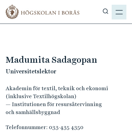
H
M
o
E
V
p
N
i
p
Y
s
a
a
t
s
i
ö
l
Madumita Sadagopan
k
l
p
Universitetslektor
h
å
u
h
v
Akademin för textil, teknik och ekonomi
b
u
(inklusive Textilhögskolan)
.
d
— Institutionen för resursåtervinning
s
i
och samhällsbyggnad
e
n
n
Telefonnummer:
033-435 4350