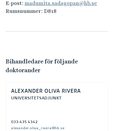
e
E-post:
madumita.sadagopan@hb.se
h
Rumsnummer:
D818
å
l
l
e
t
Bihandledare för följande
doktorander
ALEXANDER OLIVA RIVERA
UNIVERSITETSADJUNKT
033-435 4342
alexander.oliva_rivera@hb.se