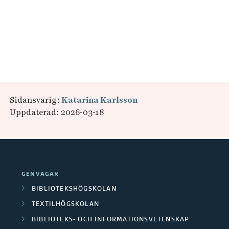
B
i
l
d
Sidansvarig:
Katarina Karlsson
l
Uppdaterad: 2026-03-18
ä
n
k
a
GENVÄGAR
r
BIBLIOTEKSHÖGSKOLAN
TEXTILHÖGSKOLAN
BIBLIOTEKS- OCH INFORMATIONSVETENSKAP