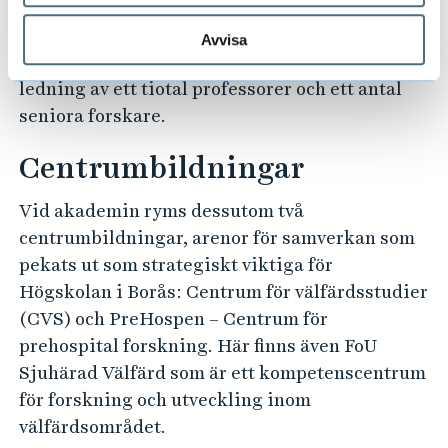
startade forskarutbildning i egen regi inom
Människan i vården. För närvarande läser ett
Avvisa
tjugotal doktorander utbildningen under
ledning av ett tiotal professorer och ett antal
seniora forskare.
Centrumbildningar
Vid akademin ryms dessutom två
centrumbildningar, arenor för samverkan som
pekats ut som strategiskt viktiga för
Högskolan i Borås: Centrum för välfärdsstudier
(CVS) och PreHospen – Centrum för
prehospital forskning. Här finns även FoU
Sjuhärad Välfärd som är ett kompetenscentrum
för forskning och utveckling inom
välfärdsområdet.