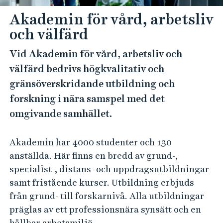
e
h
Akademin för vård, arbetsliv
å
och välfärd
l
Vid Akademin för vård, arbetsliv och
l
e
välfärd bedrivs högkvalitativ och
t
gränsöverskridande utbildning och
forskning i nära samspel med det
omgivande samhället.
Akademin har 4000 studenter och 130
anställda. Här finns en bredd av grund-,
specialist-, distans- och uppdragsutbildningar
samt fristående kurser. Utbildning erbjuds
från grund- till forskarnivå. Alla utbildningar
präglas av ett professionsnära synsätt och en
hållbar arbetsmiljö.