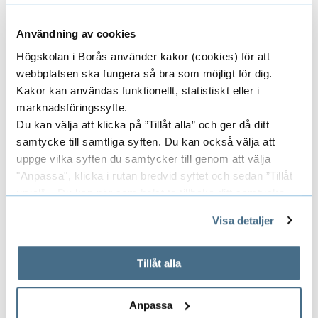
förvaltning, Kandidatprogram i ledarskap och
organisering inom vård och omsorg, samt
Användning av cookies
utbildningen Organisations- och
Högskolan i Borås använder kakor (cookies) för att
personalutvecklare i samhället (OPUS).
webbplatsen ska fungera så bra som möjligt för dig.
Kakor kan användas funktionellt, statistiskt eller i
Akademin för vård, arbetsliv och välfärd är
marknadsföringssyfte.
uppdelad i två institutioner:
Du kan välja att klicka på ”Tillåt alla” och ger då ditt
samtycke till samtliga syften. Du kan också välja att
uppge vilka syften du samtycker till genom att välja
Institutionen för arbetsliv och välfärd
"Anpassa", klicka i rutan bredvid syftet och sedan ”Tillåt
Institutionen för vårdvetenskap
urval”. Du kan när som helst ta tillbaka ditt samtycke
genom att öppna CookieBot på vår sida och klicka på ”Ta
Visa detaljer
tillbaka samtycke”.
Forskarutbildning
På fliken "Information" kan du läsa om hur kakorna
används och hur vi och våra leverantörer inhämtar och
Tillåt alla
Vidare går utbildning och forskning hand i
behandlar personuppgifter.
hand och studier erbjuds på såväl grund- och
avancerad nivå som på forskarnivå. Våren 2017
Anpassa