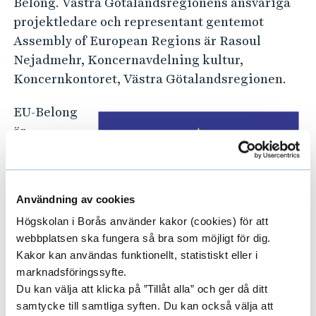
Belong. Västra Götalandsregionens ansvariga
r
projektledare och representant gentemot
m
Assembly of European Regions är Rasoul
i
Nejadmehr, Koncernavdelning kultur,
g
Koncernkontoret, Västra Götalandsregionen.
r
a
EU-Belong
är
n
finansierat
t
av Asyl-,
i
migrations
n
Användning av cookies
- och
t
Högskolan i Borås använder kakor (cookies) för att
integratio
e
webbplatsen ska fungera så bra som möjligt för dig.
nsfonden.
Kakor kan användas funktionellt, statistiskt eller i
g
marknadsföringssyfte.
r
Du kan välja att klicka på ”Tillåt alla” och ger då ditt
a
samtycke till samtliga syften. Du kan också välja att