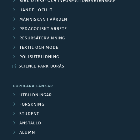
BIBLIOTEKS- OCH INFORMATIONSVETENSKAP
r
a
k
HANDEL OCH IT
r
e
F
a
MÄNNISKAN I VÅRDEN
å
/
i
PEDAGOGISKT ARBETE
r
d
RESURSÅTERVINNING
M
n
g
TEXTIL OCH MODE
e
e
a
r
POLISUTBILDNING
n
d
n
SCIENCE PARK BORÅS
u
a
s
p
POPULÄRA LÄNKAR
r
i
p
UTBILDNINGAR
b
ä
FORSKNING
e
e
STUDENT
r
r
ANSTÄLLD
t
e
ALUMN
a