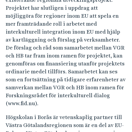
l
Projektet har slutligen i uppdrag att
t
möjliggöra för regioner inom EU att spela en
u
mer framträdande roll i arbetet med
r
interkulturell integration inom EU med hjälp
e
av kartläggning och förslag på verksamheter.
l
De förslag och råd som samarbetet mellan VGR
l
och HB tar fram inom ramen för projektet, kan
a
genomföras om finansiering utanför projektets
ordinarie medel tillförs. Samarbetet kan ses
n
som en fortsättning på tidigare erfarenheter av
s
samverkan mellan VGR och HB inom ramen för
a
Forskningsrådet för interkulturell dialog
t
(www.fid.nu).
s
f
Högskolan i Borås är vetenskaplig partner till
ö
Västra Götalandsregionen som är en del av EU-