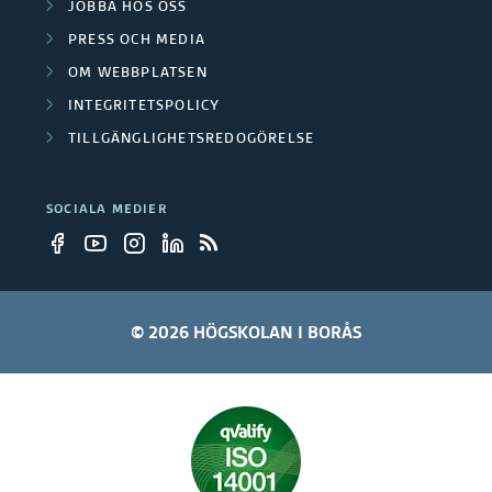
r
JOBBA HOS OSS
r
PRESS OCH MEDIA
OM WEBBPLATSEN
e
INTEGRITETSPOLICY
TILLGÄNGLIGHETSREDOGÖRELSE
SOCIALA MEDIER
© 2026 HÖGSKOLAN I BORÅS