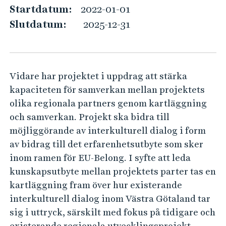
e
e
Startdatum:
2022-01-01
h
l
Slutdatum:
2025-12-31
å
o
l
n
l
g
e
Vidare har projektet i uppdrag att stärka
:
t
kapaciteten för samverkan mellan projektets
E
olika regionala partners genom kartläggning
n
och samverkan. Projekt ska bidra till
i
möjliggörande av interkulturell dialog i form
n
av bidrag till det erfarenhetsutbyte som sker
t
inom ramen för EU-Belong. I syfte att leda
e
kunskapsutbyte mellan projektets parter tas en
r
kartläggning fram över hur existerande
k
interkulturell dialog inom Västra Götaland tar
sig i uttryck, särskilt med fokus på tidigare och
u
existerande regionala utvecklingsprojekt.