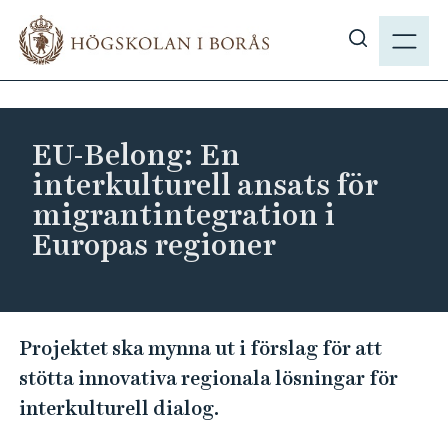
H
M
o
E
V
p
N
i
p
Y
s
a
a
t
EU-Belong: En
s
i
interkulturell ansats för
ö
l
migrantintegration i
k
l
Europas regioner
p
h
å
u
h
v
b
u
E
.
Projektet ska mynna ut i förslag för att
d
U
s
i
stötta innovativa regionala lösningar för
-
e
n
interkulturell dialog.
B
n