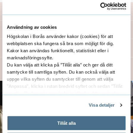
Bilder från Exit26: Modevisningen
2026-06-29
Bilder från Exit26: Textildesignstudenternas utställning
Användning av cookies
2026-06-26
Högskolan i Borås använder kakor (cookies) för att
webbplatsen ska fungera så bra som möjligt för dig.
Festlig stämning fyllde campus under Exit 2026
Kakor kan användas funktionellt, statistiskt eller i
2026-06-09
marknadsföringssyfte.
Framtidens mode och textil hyllades på Textile & Fashion
Du kan välja att klicka på ”Tillåt alla” och ger då ditt
Futures
samtycke till samtliga syften. Du kan också välja att
2026-06-05
uppge vilka syften du samtycker till genom att välja
"Anpassa", klicka i rutan bredvid syftet och sedan ”Tillåt
urval”. Du kan när som helst ta tillbaka ditt samtycke
genom att öppna CookieBot på vår sida och klicka på ”Ta
Visa detaljer
tillbaka samtycke”.
På fliken "Information" kan du läsa om hur kakorna
används och hur vi och våra leverantörer inhämtar och
Tillåt alla
behandlar personuppgifter.