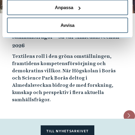
Anpassa
2026-07-02
Avvisa
Från smart spegel till tunga
samhällsfrågor – så var Almedalsveckan
2026
Textilens roll i den gröna omställningen,
framtidens kompetensförsörjning och
demokratins villkor. När Högskolan i Borås
och Science Park Borås deltog i
Almedalsveckan bidrog de med forskning,
kunskap och perspektiv i flera aktuella
samhällsfrågor.
TILL NYHETSARKIVET