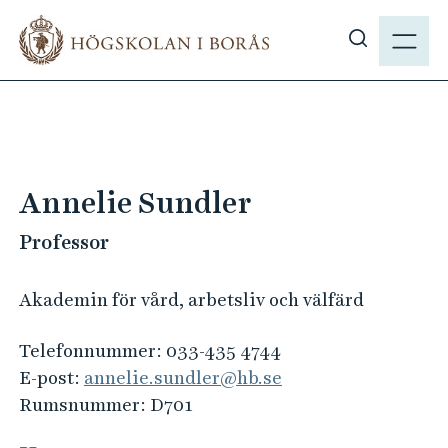
H
M
o
E
V
p
N
i
p
Y
s
a
a
t
s
i
ö
l
Annelie Sundler
k
l
p
Professor
h
å
u
h
v
Akademin för vård, arbetsliv och välfärd
b
u
.
d
Telefonnummer:
033-435 4744
s
i
E-post:
annelie.sundler@hb.se
e
n
Rumsnummer:
D701
n