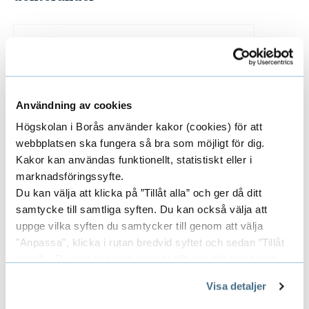
SOFIA ÖSTENSSON
UNIVERSITETSADJUNKT
DOKTORAND
Användning av cookies
033-435 4786
Högskolan i Borås använder kakor (cookies) för att
sofia.ostensson@hb.se
webbplatsen ska fungera så bra som möjligt för dig.
Kakor kan användas funktionellt, statistiskt eller i
marknadsföringssyfte.
Bihandledare för följande
Du kan välja att klicka på ”Tillåt alla” och ger då ditt
samtycke till samtliga syften. Du kan också välja att
doktorander
uppge vilka syften du samtycker till genom att välja
"Anpassa", klicka i rutan bredvid syftet och sedan ”Tillåt
urval”. Du kan när som helst ta tillbaka ditt samtycke
EVA-KARIN GOTTING
genom att öppna CookieBot på vår sida och klicka på ”Ta
DOKTORAND
Visa detaljer
tillbaka samtycke”.
På fliken "Information" kan du läsa om hur kakorna