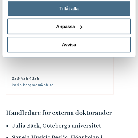
används och hur vi och våra leverantörer inhämtar och
Tillåt alla
033-435 4320
behandlar personuppgifter.
eva-karin.gotting@hb.se
Anpassa
Avvisa
KARIN BERGMAN
DOKTORAND
033-435 4335
karin.bergman@hb.se
Handledare för externa doktorander
Julia Bäck, Göteborgs universitet
Sanela Huskic Beslic, Högskolan i