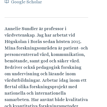
e
Google Scholar
h
å
l
l
Annelie Sundler är professor i
e
vårdvetenskap. Jag har arbetat vid
t
Högskolan i Borås sedan hösten 2015.
Mina forskningsområden är patient- och
personcentrerad vård, kommunikation,
bemötande, samt god och säker vård.
Bedriver också pedagogisk forskning
om undervisning och lärande inom
vårdutbildningar. Arbetar idag inom ett
flertal olika forskningsprojekt med
nationella och internationella
samarbeten. Har använt både kvalitativa
och kvantitativa forskningsmetoder.