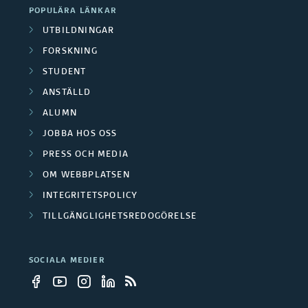
s
e
a
POPULÄRA LÄNKAR
n
s
k
UTBILDNINGAR
f
t
k
FORSKNING
a
o
i
STUDENT
n
r
r
ANSTÄLLD
o
i
g
ALUMN
s
n
n
JOBBA HOS OSS
r
k
e
PRESS OCH MEDIA
g
u
n
OM WEBBPLATSEN
r
s
p
INTEGRITETSPOLICY
i
p
TILLGÄNGLIGHETSREDOGÖRELSE
p
n
r
e
g
SOCIALA MEDIER
o
r
s
j